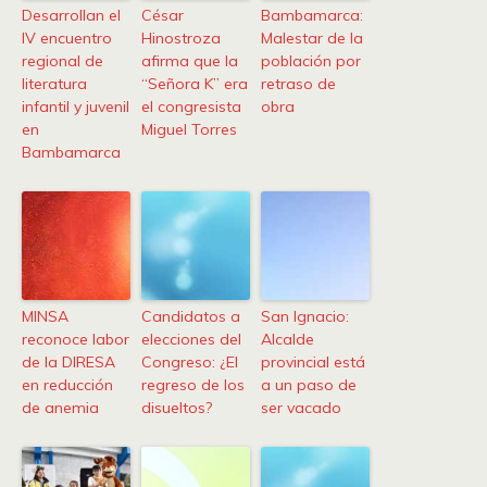
Desarrollan el
César
Bambamarca:
IV encuentro
Hinostroza
Malestar de la
regional de
afirma que la
población por
literatura
“Señora K” era
retraso de
infantil y juvenil
el congresista
obra
en
Miguel Torres
Bambamarca
MINSA
Candidatos a
San Ignacio:
reconoce labor
elecciones del
Alcalde
de la DIRESA
Congreso: ¿El
provincial está
en reducción
regreso de los
a un paso de
de anemia
disueltos?
ser vacado