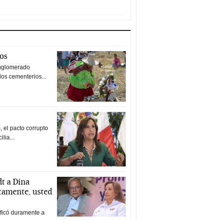
tos
nglomerado
los cementerios...
 el pacto corrupto
ilia...
t a Dina
icamente, usted
ificó duramente a