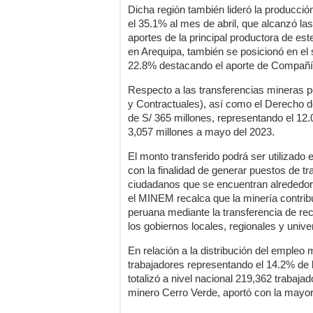
Dicha región también lideró la producc
el 35.1% al mes de abril, que alcanzó la
aportes de la principal productora de es
en Arequipa, también se posicionó en el 
22.8% destacando el aporte de Compañí
Respecto a las transferencias mineras 
y Contractuales), así como el Derecho d
de S/ 365 millones, representando el 12.0
3,057 millones a mayo del 2023.
El monto transferido podrá ser utilizado 
con la finalidad de generar puestos de tr
ciudadanos que se encuentran alrededor
el MINEM recalca que la minería contri
peruana mediante la transferencia de re
los gobiernos locales, regionales y unive
En relación a la distribución del empleo 
trabajadores representando el 14.2% de l
totalizó a nivel nacional 219,362 trabajad
minero Cerro Verde, aportó con la mayor 