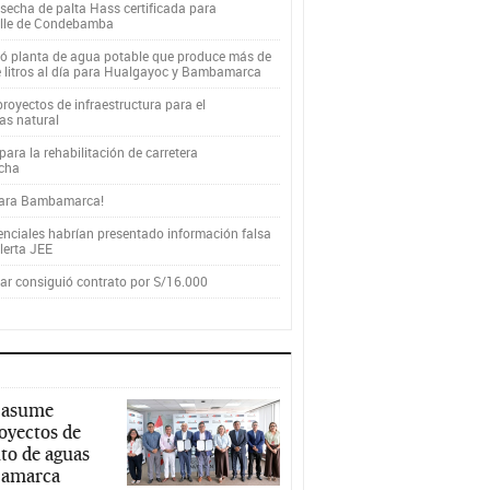
secha de palta Hass certificada para
alle de Condebamba
yó planta de agua potable que produce más de
e litros al día para Hualgayoc y Bambamarca
royectos de infraestructura para el
as natural
ara la rehabilitación de carretera
cha
para Bambamarca!
enciales habrían presentado información falsa
alerta JEE
r consiguió contrato por S/16.000
 asume
royectos de
to de aguas
ajamarca