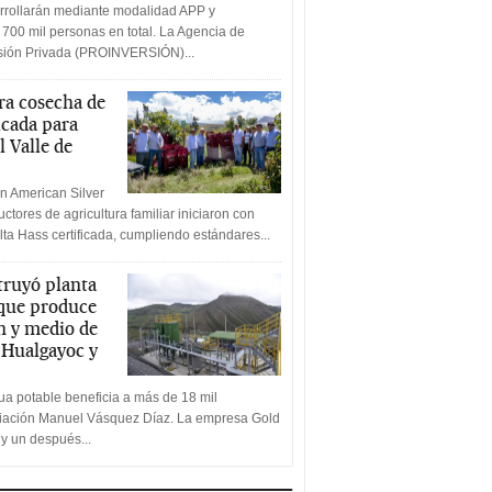
rrollarán mediante modalidad APP y
 700 mil personas en total. La Agencia de
rsión Privada (PROINVERSIÓN)...
a cosecha de
icada para
l Valle de
n American Silver
ctores de agricultura familiar iniciaron con
lta Hass certificada, cumpliendo estándares...
truyó planta
 que produce
n y medio de
a Hualgayoc y
a potable beneficia a más de 18 mil
ciación Manuel Vásquez Díaz. La empresa Gold
 y un después...