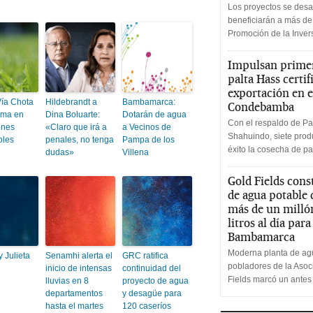
Los proyectos se desa
beneficiarán a más de
Promoción de la Inve
Impulsan primer
palta Hass certif
exportación en e
Vía Chota
Hildebrandt a
Bambamarca:
Condebamba
lma en
Dina Boluarte:
Dotarán de agua
Con el respaldo de Pa
ones
«Claro que irá a
a Vecinos de
Shahuindo, siete produ
bles
penales, no tenga
Pampa de los
éxito la cosecha de pa
dudas»
Villena
Gold Fields cons
de agua potable
más de un milló
litros al día par
Bambamarca
Moderna planta de agu
 Julieta
Senamhi alerta el
GRC ratifica
pobladores de la Aso
inicio de intensas
continuidad del
Fields marcó un antes
lluvias en 8
proyecto de agua
departamentos
y desagüe para
hasta el martes
120 caseríos