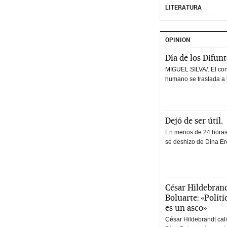
LITERATURA
OPINION
Día de los Difun
MIGUEL SILVA/. El co
humano se traslada a 
Dejó de ser útil.
En menos de 24 horas,
se deshizo de Dina Erc
César Hildebrand
Boluarte: «Polít
es un asco»
César Hildebrandt cal