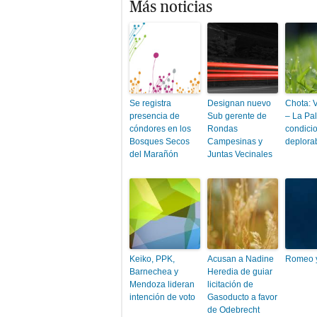
Más noticias
Se registra
Designan nuevo
Chota: 
presencia de
Sub gerente de
– La Pa
cóndores en los
Rondas
condici
Bosques Secos
Campesinas y
deplora
del Marañón
Juntas Vecinales
Keiko, PPK,
Acusan a Nadine
Romeo y
Barnechea y
Heredia de guiar
Mendoza lideran
licitación de
intención de voto
Gasoducto a favor
de Odebrecht