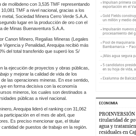
Impulsan primera co
ión de molibdeno con 3,535 TMF representando
exportación en el V
s 10,081 TMF a nivel nacional, gracias a los
Gold Fields constru
te metal, Sociedad Minera Cerro Verde S.A.A.
un millón y medio d
segundo lugar en la producción de oro con el
a de Minas Buenaventura S.A.A.
Impulsarán nuevos p
procesamiento del g
por Canon Minero, Regalías Mineras (Legales
Pool de maquinaria p
e Vigencia y Penalidad, Arequipa recibió más
Bambamarca – Pac
% del total transferido que superó los S/
¡Más agua segura 
5 candidatos presid
en la ejecución de proyectos y obras públicas,
en su hoja de vida, 
abajo y mejorar la calidad de vida de los
Exalumna de Balcáza
 de las operaciones mineras. En ese sentido,
buye en forma decisiva con la economía
cursos mineros, los cuales son destinados a
rsidades públicas a nivel nacional.
ECONOMIA
minero, Arequipa lideró el ranking con 31,062
PROINVERSIÓN
a participación en el mes de abril, que
titularidad de p
ores. Es preciso mencionar que, el titular
agua y tratamien
cantidad de puestos de trabajo en la región.
residuales en C