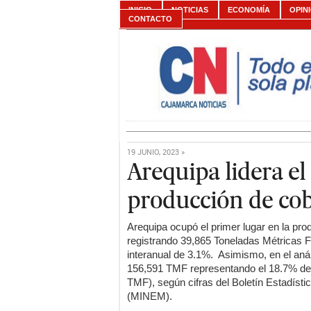
INICIO
NOTICIAS
ECONOMÍA
OPIN
CONTACTO
19 JUNIO, 2023 »
Arequipa lidera el
producción de cob
Arequipa ocupó el primer lugar en la pro
registrando 39,865 Toneladas Métricas F
interanual de 3.1%. Asimismo, en el anál
156,591 TMF representando el 18.7% de 
TMF), según cifras del Boletín Estadísti
(MINEM).