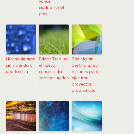
varias
ciudades del
país
Lluvias dejaron
Edgar Tello, es
San Martín
sin vivienda a
el nuevo
destina S/ 85
una familia
congresista
millones para
‘mochasueldos
ejecutar
’
proyectos
productivos