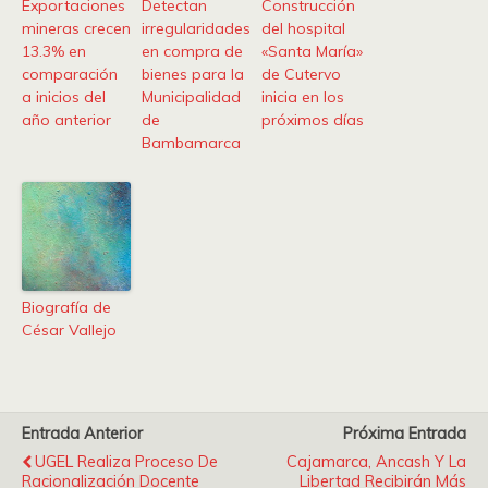
Exportaciones
Detectan
Construcción
mineras crecen
irregularidades
del hospital
13.3% en
en compra de
«Santa María»
comparación
bienes para la
de Cutervo
a inicios del
Municipalidad
inicia en los
año anterior
de
próximos días
Bambamarca
Biografía de
César Vallejo
Entrada Anterior
Próxima Entrada
UGEL Realiza Proceso De
Cajamarca, Ancash Y La
Racionalización Docente
Libertad Recibirán Más