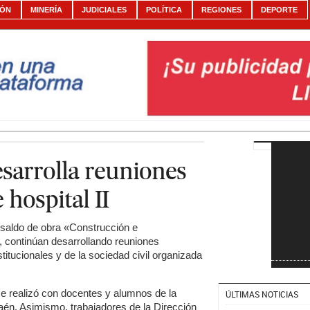
IÓN
MINERÍA
JUDICIALES
POLÍTICA
REGIONES
DEPORTE
esarrolla reuniones
 hospital II
l saldo de obra «Construcción e
, continúan desarrollando reuniones
titucionales y de la sociedad civil organizada
se realizó con docentes y alumnos de la
ÚLTIMAS NOTICIAS
aén. Asimismo, trabajadores de la Dirección