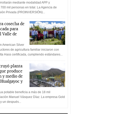
rrollarán mediante modalidad APP y
 700 mil personas en total. La Agencia de
rsión Privada (PROINVERSIÓN)...
a cosecha de
icada para
l Valle de
n American Silver
ctores de agricultura familiar iniciaron con
lta Hass certificada, cumpliendo estándares...
truyó planta
 que produce
n y medio de
a Hualgayoc y
a potable beneficia a más de 18 mil
ciación Manuel Vásquez Díaz. La empresa Gold
 y un después...