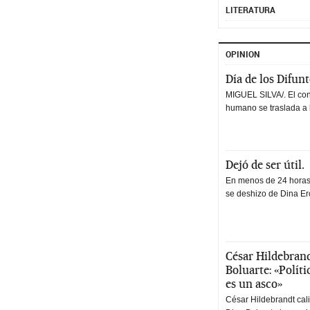
LITERATURA
OPINION
Día de los Difun
MIGUEL SILVA/. El co
humano se traslada a 
Dejó de ser útil.
En menos de 24 horas,
se deshizo de Dina Erc
César Hildebrand
Boluarte: «Polít
es un asco»
César Hildebrandt cal