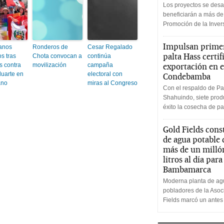
Los proyectos se desa
beneficiarán a más de
Promoción de la Inve
Impulsan primer
anos
Ronderos de
Cesar Regalado
palta Hass certif
s tras
Chota convocan a
continúa
s contra
movilización
campaña
exportación en e
luarte en
electoral con
Condebamba
ano
miras al Congreso
Con el respaldo de Pa
Shahuindo, siete produ
éxito la cosecha de pa
Gold Fields cons
de agua potable
más de un milló
litros al día par
Bambamarca
Moderna planta de agu
pobladores de la Aso
Fields marcó un antes