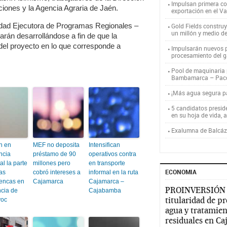
Impulsan primera co
iones y la Agencia Agraria de Jaén.
exportación en el V
idad Ejecutora de Programas Regionales –
Gold Fields constru
un millón y medio d
arán desarrollándose a fin de que la
del proyecto en lo que corresponde a
Impulsarán nuevos p
procesamiento del g
Pool de maquinaria p
Bambamarca – Pac
¡Más agua segura 
5 candidatos presid
en su hoja de vida, 
Exalumna de Balcáza
n en
MEF no deposita
Intensifican
ncia
préstamo de 90
operativos contra
l la parte
millones pero
en transporte
ECONOMIA
las
cobró intereses a
informal en la ruta
encas en
Cajamarca
Cajamarca –
PROINVERSIÓN
ncia de
Cajabamba
titularidad de p
yoc
agua y tratamien
residuales en C