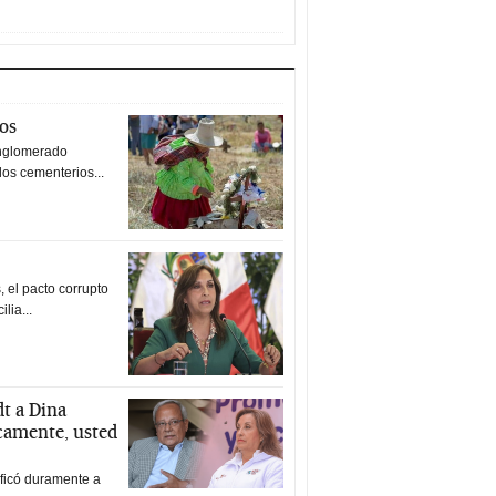
tos
nglomerado
los cementerios...
 el pacto corrupto
ilia...
t a Dina
icamente, usted
ificó duramente a