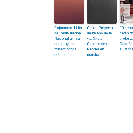
Cajamarca: Líder
Chota: Proyecto
10 peru
de Restauración
de bicapa de la
detenido
Nacional afirma
vía Chota-
protesta
que proyecto
Chalamarca-
Dina Bo
minero conga
Paccha en
el Vatic
debe ir
marcha