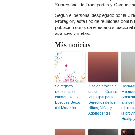
Subregional de Transportes y Comunicac
Según el personal desplegado por la Un
Proregión, este tipo de reuniones continu
población conozca el estado situacional 
avances y metas.
Más noticias
Se registra
Alcalde provincial
Declara
presencia de
preside el Comité
Emerge
cóndores en los
Municipal por los
Ambienta
Bosques Secos
Derechos de los
alta de 
del Marañón
Niños, Niñas y
microcu
Adolescentes
la provi
Hualga