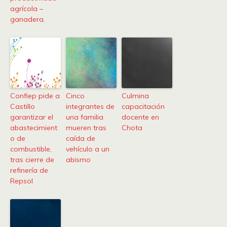
agrícola –
ganadera.
Confiep pide a
Cinco
Culmina
Castillo
integrantes de
capacitación
garantizar el
una familia
docente en
abastecimient
mueren tras
Chota
o de
caída de
combustible,
vehículo a un
tras cierre de
abismo
refinería de
Repsol