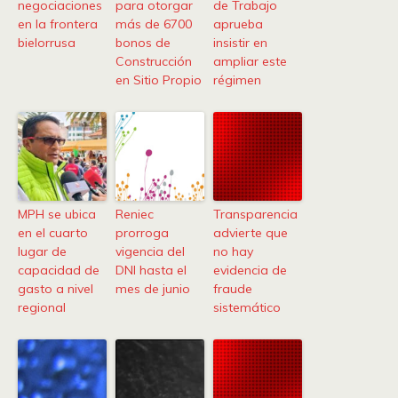
negociaciones
para otorgar
de Trabajo
en la frontera
más de 6700
aprueba
bielorrusa
bonos de
insistir en
Construcción
ampliar este
en Sitio Propio
régimen
MPH se ubica
Reniec
Transparencia
en el cuarto
prorroga
advierte que
lugar de
vigencia del
no hay
capacidad de
DNI hasta el
evidencia de
gasto a nivel
mes de junio
fraude
regional
sistemático