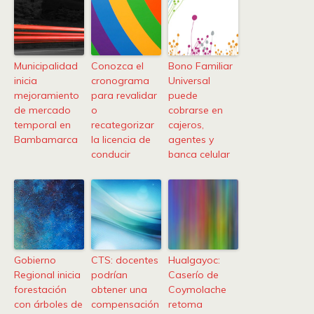
Municipalidad
Conozca el
Bono Familiar
inicia
cronograma
Universal
mejoramiento
para revalidar
puede
de mercado
o
cobrarse en
temporal en
recategorizar
cajeros,
Bambamarca
la licencia de
agentes y
conducir
banca celular
Gobierno
CTS: docentes
Hualgayoc:
Regional inicia
podrían
Caserío de
forestación
obtener una
Coymolache
con árboles de
compensación
retoma