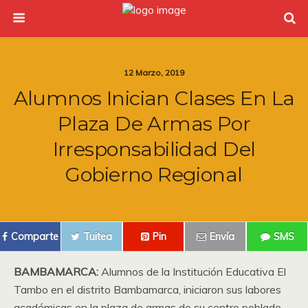
12 Marzo, 2019
Alumnos Inician Clases En La
Plaza De Armas Por
Irresponsabilidad Del
Gobierno Regional
Comparte
Tuitea
Pin
Envía
SMS
BAMBAMARCA:
Alumnos de la Institución Educativa El
Tambo en el distrito Bambamarca, iniciaron sus labores
académicas en la plaza de armas de su centro poblado,