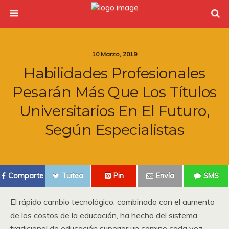
10 Marzo, 2019
Habilidades Profesionales
Pesarán Más Que Los Títulos
Universitarios En El Futuro,
Según Especialistas
Comparte
Tuitea
Pin
Envía
SMS
El rápido cambio tecnológico, combinado con el aumento
de los costos de la educación, ha hecho del sistema
tradicional de educación superior un camino cada vez