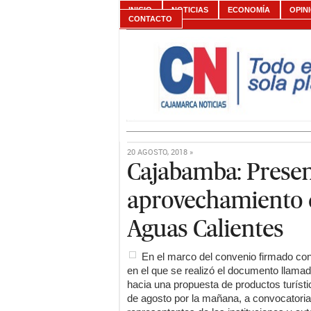
INICIO
NOTICIAS
ECONOMÍA
OPIN
CONTACTO
20 AGOSTO, 2018 »
Cajabamba: Presen
aprovechamiento 
Aguas Calientes
En el marco del convenio firmado con
en el que se realizó el documento llama
hacia una propuesta de productos turíst
de agosto por la mañana, a convocatoria