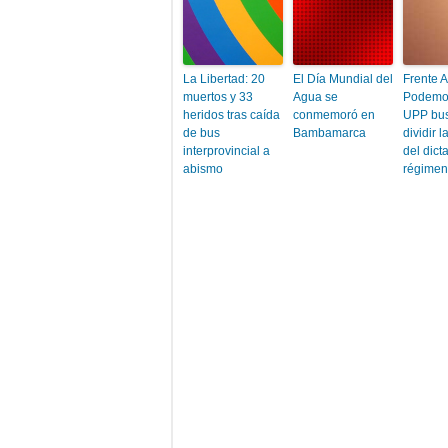
La Libertad: 20
El Día Mundial del
Frente A
muertos y 33
Agua se
Podemos
heridos tras caída
conmemoró en
UPP bus
de bus
Bambamarca
dividir l
interprovincial a
del dic
abismo
régimen