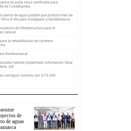
secha de palta Hass certificada para
alle de Condebamba
yó planta de agua potable que produce más de
e litros al día para Hualgayoc y Bambamarca
royectos de infraestructura para el
as natural
ara la rehabilitación de carretera
cha
para Bambamarca!
enciales habrían presentado información falsa
alerta JEE
r consiguió contrato por S/16.000
 asume
royectos de
to de aguas
ajamarca