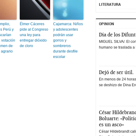
LITERATURA
OPINION
mplio,
Élmer Cáceres
Cajamarca: Niños
 Perú y
pide al Congreso
y adolescentes
Día de los Difun
carían
una ley para
podrán usar
a votación
entregar dióxido
gorros y
MIGUEL SILVA/. El co
tamen de
de cloro
sombreros
humano se traslada a 
 agrario
durante desfile
escolar
Dejó de ser útil.
En menos de 24 horas,
se deshizo de Dina Erc
César Hildebrand
Boluarte: «Polít
es un asco»
César Hildebrandt cal