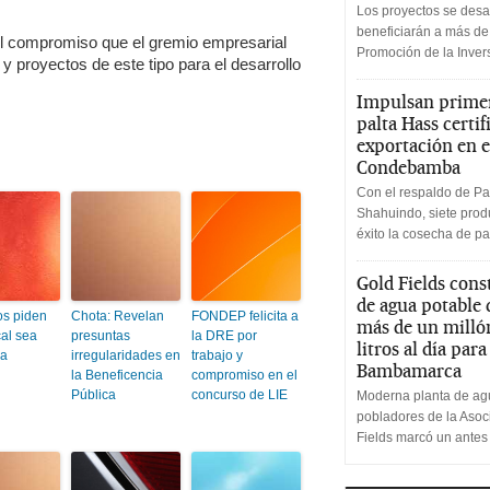
Los proyectos se desa
beneficiarán a más de
el compromiso que el gremio empresarial
Promoción de la Inve
y proyectos de este tipo para el desarrollo
Impulsan primer
palta Hass certif
exportación en e
Condebamba
Con el respaldo de Pa
Shahuindo, siete produ
éxito la cosecha de pa
Gold Fields cons
de agua potable
s piden
Chota: Revelan
FONDEP felicita a
más de un milló
cal sea
presuntas
la DRE por
litros al día par
da
irregularidades en
trabajo y
Bambamarca
la Beneficencia
compromiso en el
Pública
concurso de LIE
Moderna planta de agu
pobladores de la Aso
Fields marcó un antes