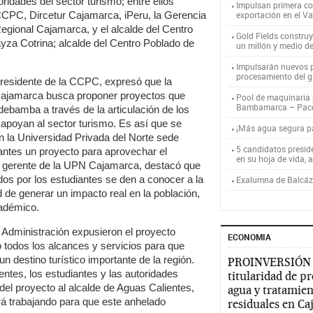
oridades del sector turismo; entre ellos
Impulsan primera co
CPC, Dircetur Cajamarca, iPeru, la Gerencia
exportación en el V
gional Cajamarca, y el alcalde del Centro
Gold Fields constru
za Cotrina; alcalde del Centro Poblado de
un millón y medio d
Impulsarán nuevos p
procesamiento del g
presidente de la CCPC, expresó que la
ajamarca busca proponer proyectos que
Pool de maquinaria p
Bambamarca – Pac
ndebamba a través de la articulación de los
e apoyan al sector turismo. Es así que se
¡Más agua segura 
 la Universidad Privada del Norte sede
5 candidatos presid
antes un proyecto para aprovechar el
en su hoja de vida, 
el gerente de la UPN Cajamarca, destacó que
os por los estudiantes se den a conocer a la
Exalumna de Balcáza
 de generar un impacto real en la población,
cadémico.
Administración expusieron el proyecto
ECONOMIA
 todos los alcances y servicios para que
 destino turístico importante de la región.
PROINVERSIÓN
ntes, los estudiantes y las autoridades
titularidad de p
el proyecto al alcalde de Aguas Calientes,
agua y tratamien
á trabajando para que este anhelado
residuales en C