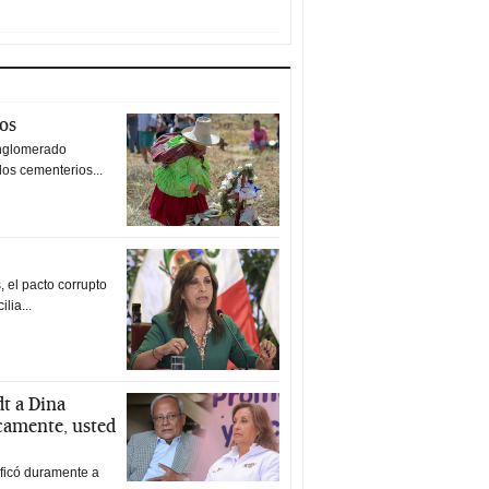
tos
nglomerado
los cementerios...
 el pacto corrupto
ilia...
t a Dina
icamente, usted
ificó duramente a