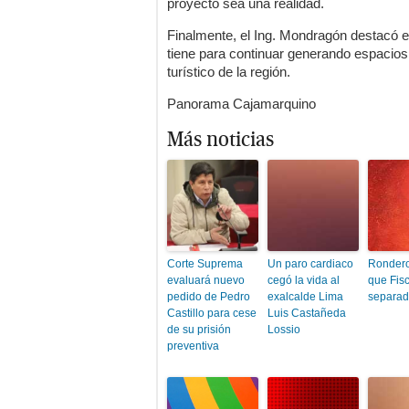
proyecto sea una realidad.
Finalmente, el Ing. Mondragón destacó 
tiene para continuar generando espacios 
turístico de la región.
Panorama Cajamarquino
Más noticias
Corte Suprema
Un paro cardiaco
Rondero
evaluará nuevo
cegó la vida al
que Fis
pedido de Pedro
exalcalde Lima
separa
Castillo para cese
Luis Castañeda
de su prisión
Lossio
preventiva