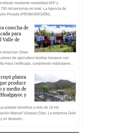
rrollarán mediante modalidad APP y
 700 mil personas en total. La Agencia de
rsión Privada (PROINVERSIÓN)...
a cosecha de
icada para
l Valle de
n American Silver
ctores de agricultura familiar iniciaron con
lta Hass certificada, cumpliendo estándares...
truyó planta
 que produce
n y medio de
a Hualgayoc y
a potable beneficia a más de 18 mil
ciación Manuel Vásquez Díaz. La empresa Gold
 y un después...