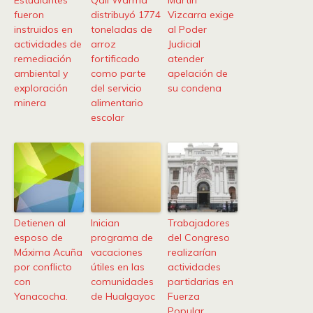
Estudiantes
Qali Warma
Martín
fueron
distribuyó 1774
Vizcarra exige
instruidos en
toneladas de
al Poder
actividades de
arroz
Judicial
remediación
fortificado
atender
ambiental y
como parte
apelación de
exploración
del servicio
su condena
minera
alimentario
escolar
Detienen al
Inician
Trabajadores
esposo de
programa de
del Congreso
Máxima Acuña
vacaciones
realizarían
por conflicto
útiles en las
actividades
con
comunidades
partidarias en
Yanacocha.
de Hualgayoc
Fuerza
Popular