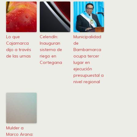
Lo que
Celendín:
Municipalidad
Cajamarca
Inauguran
de
dijo a través
sistema de
Bambamarca
de las urnas
riego en
ocupa tercer
Cortegana
lugar en
ejecución
presupuestal a
nivel regional
Mulder a
Marco Arana: