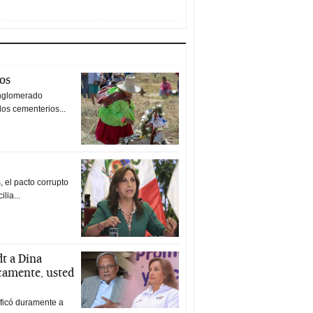
tos
nglomerado
los cementerios...
 el pacto corrupto
ilia...
t a Dina
icamente, usted
ificó duramente a