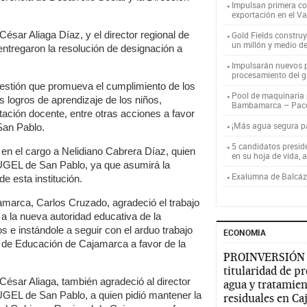
Impulsan primera co
exportación en el V
César Aliaga Díaz, y el director regional de
Gold Fields constru
un millón y medio d
ntregaron la resolución de designación a
Impulsarán nuevos p
procesamiento del g
estión que promueva el cumplimiento de los
Pool de maquinaria p
logros de aprendizaje de los niños,
Bambamarca – Pac
itación docente, entre otras acciones a favor
¡Más agua segura 
San Pablo.
5 candidatos presid
n el cargo a Nelidiano Cabrera Díaz, quien
en su hoja de vida, 
a UGEL de San Pablo, ya que asumirá la
Exalumna de Balcáza
e esta institución.
amarca, Carlos Cruzado, agradeció el trabajo
tó a la nueva autoridad educativa de la
s e instándole a seguir con el arduo trabajo
ECONOMIA
 de Educación de Cajamarca a favor de la
PROINVERSIÓN
titularidad de p
 César Aliaga, también agradeció al director
agua y tratamien
la UGEL de San Pablo, a quien pidió mantener la
residuales en C