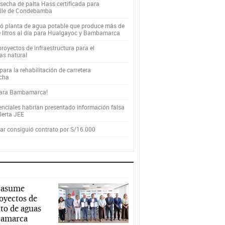
secha de palta Hass certificada para
alle de Condebamba
yó planta de agua potable que produce más de
e litros al día para Hualgayoc y Bambamarca
royectos de infraestructura para el
as natural
ara la rehabilitación de carretera
cha
para Bambamarca!
enciales habrían presentado información falsa
alerta JEE
r consiguió contrato por S/16.000
 asume
royectos de
to de aguas
ajamarca