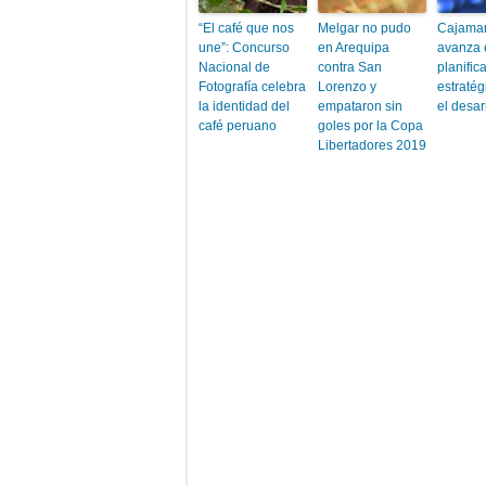
“El café que nos
Melgar no pudo
Cajama
une”: Concurso
en Arequipa
avanza 
Nacional de
contra San
planific
Fotografía celebra
Lorenzo y
estratég
la identidad del
empataron sin
el desar
café peruano
goles por la Copa
Libertadores 2019