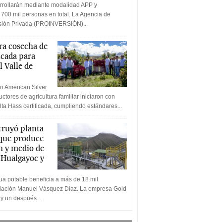
rrollarán mediante modalidad APP y
 700 mil personas en total. La Agencia de
rsión Privada (PROINVERSIÓN)...
a cosecha de
icada para
l Valle de
n American Silver
ctores de agricultura familiar iniciaron con
lta Hass certificada, cumpliendo estándares...
truyó planta
 que produce
n y medio de
a Hualgayoc y
a potable beneficia a más de 18 mil
ciación Manuel Vásquez Díaz. La empresa Gold
 y un después...