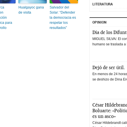
LITERATURA
rca
Hualgayoc gana
Salvador del
en
de visita
Solar: “Defender
ación
la democracia es
OPINION
ica para
respetar los
rollo
resultados”
Día de los Difun
MIGUEL SILVA/. El co
humano se traslada a 
Dejó de ser útil.
En menos de 24 horas,
se deshizo de Dina Erc
César Hildebrand
Boluarte: «Polít
es un asco»
César Hildebrandt cal