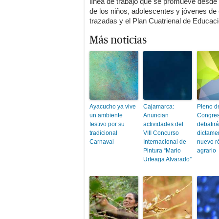
línea de trabajo que se promueve desde 
de los niños, adolescentes y jóvenes de
trazadas y el Plan Cuatrienal de Educaci
Más noticias
Ayacucho ya vive
Cajamarca:
Pleno d
un ambiente
Anuncian
Congre
festivo por su
actividades del
debatir
tradicional
VIII Concurso
dictame
Carnaval
Internacional de
nuevo r
Pintura “Mario
agrario
Urteaga Alvarado”