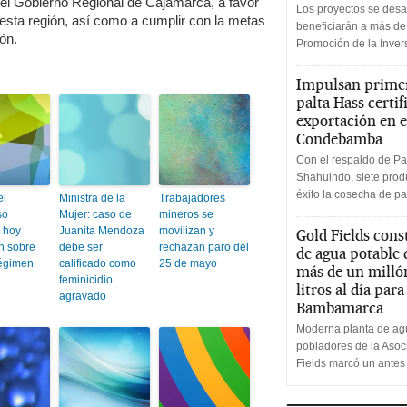
el Gobierno Regional de Cajamarca, a favor
Los proyectos se desa
 esta región, así como a cumplir con la metas
beneficiarán a más de
ón.
Promoción de la Inve
Impulsan primer
palta Hass certif
exportación en e
Condebamba
Con el respaldo de Pa
Shahuindo, siete produ
éxito la cosecha de pa
el
Ministra de la
Trabajadores
so
Mujer: caso de
mineros se
á hoy
Juanita Mendoza
movilizan y
Gold Fields cons
n sobre
debe ser
rechazan paro del
de agua potable
égimen
calificado como
25 de mayo
más de un milló
feminicidio
litros al día par
agravado
Bambamarca
Moderna planta de agu
pobladores de la Aso
Fields marcó un antes