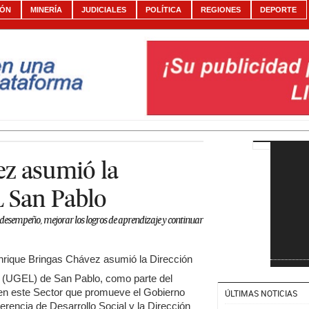
IÓN
MINERÍA
JUDICIALES
POLÍTICA
REGIONES
DEPORTE
ez asumió la
 San Pablo
esempeño, mejorar los logros de aprendizaje y continuar
nrique Bringas Chávez asumió la Dirección
l (UGEL) de San Pablo, como parte del
o en este Sector que promueve el Gobierno
ÚLTIMAS NOTICIAS
rencia de Desarrollo Social y la Dirección