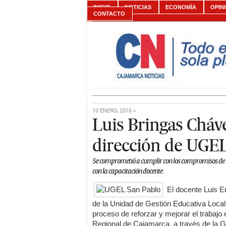
INICIO
NOTICIAS
ECONOMÍA
OPIN
CONTACTO
10 ENERO, 2016 »
Luis Bringas Cháv
dirección de UGEL
Se comprometió a cumplir con los compromisos de d
con la capacitación docente.
El docente Luis E
de la Unidad de Gestión Educativa Loca
proceso de reforzar y mejorar el trabaj
Regional de Cajamarca, a través de la Ge