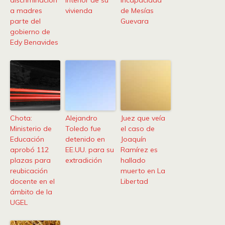
discriminación
interior de su
incapacidad
a madres
vivienda
de Mesías
parte del
Guevara
gobierno de
Edy Benavides
Chota:
Alejandro
Juez que veía
Ministerio de
Toledo fue
el caso de
Educación
detenido en
Joaquín
aprobó 112
EE.UU. para su
Ramírez es
plazas para
extradición
hallado
reubicación
muerto en La
docente en el
Libertad
ámbito de la
UGEL