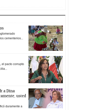
tos
nglomerado
los cementerios...
 el pacto corrupto
ilia...
t a Dina
icamente, usted
ificó duramente a