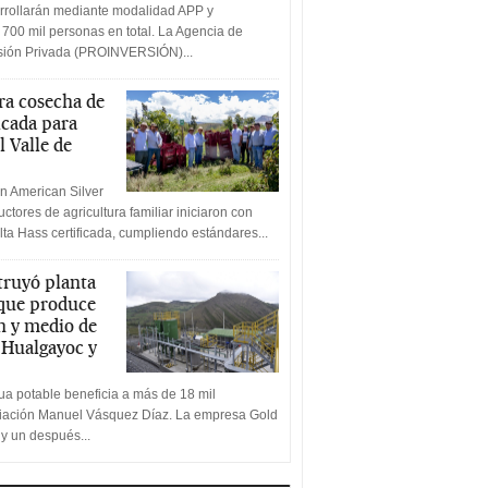
rrollarán mediante modalidad APP y
 700 mil personas en total. La Agencia de
rsión Privada (PROINVERSIÓN)...
a cosecha de
icada para
l Valle de
n American Silver
ctores de agricultura familiar iniciaron con
lta Hass certificada, cumpliendo estándares...
truyó planta
 que produce
n y medio de
a Hualgayoc y
a potable beneficia a más de 18 mil
ciación Manuel Vásquez Díaz. La empresa Gold
 y un después...