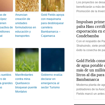
Los proyectos se desa
beneficiarán a más de
Promoción de la Inve
as de
Anuncian
Gold Fields apoya
López
creación de
con maquinaria
Impulsan primer
ienen
unidades
para desbloquear
palta Hass certif
oactiva de
formuladoras en
carretera
exportación en e
millones
educación y
Bambamarca –
Condebamba
at
transportes
Cajamarca
Con el respaldo de Pa
Shahuindo, siete produ
éxito la cosecha de pa
Gold Fields cons
de agua potable
más de un milló
litros al día par
 sueldos
Manifestantes
Gobierno evalúa
Bambamarca
ro de
contra mina
declarar en
a grandes
Quellaveco
emergencia al
Moderna planta de agu
as
bloquean puente
sector Turismo
pobladores de la Aso
Montalvo
Fields marcó un antes