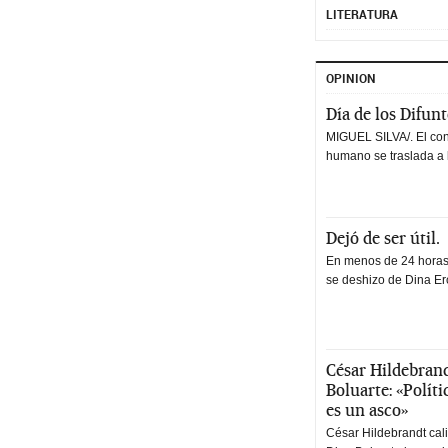
LITERATURA
OPINION
Día de los Difun
MIGUEL SILVA/. El co
humano se traslada a 
Dejó de ser útil.
En menos de 24 horas,
se deshizo de Dina Erc
César Hildebrand
Boluarte: «Polít
es un asco»
César Hildebrandt cal