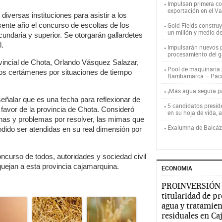
Impulsan primera co
exportación en el V
diversas instituciones para asistir a los
esente año el concurso de escoltas de los
Gold Fields constru
un millón y medio d
ecundaria y superior. Se otorgarán gallardetes
l.
Impulsarán nuevos p
procesamiento del g
ovincial de Chota, Orlando Vásquez Salazar,
Pool de maquinaria p
os certámenes por situaciones de tiempo
Bambamarca – Pac
¡Más agua segura 
señalar que es una fecha para reflexionar de
5 candidatos presid
n favor de la provincia de Chota. Consideró
en su hoja de vida, 
as y problemas por resolver, las mimas que
Exalumna de Balcáza
odido ser atendidas en su real dimensión por
oncurso de todos, autoridades y sociedad civil
quejan a esta provincia cajamarquina.
ECONOMIA
PROINVERSIÓN
titularidad de p
agua y tratamien
residuales en C