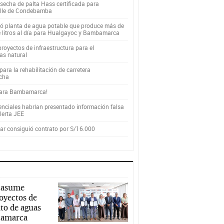
secha de palta Hass certificada para
alle de Condebamba
yó planta de agua potable que produce más de
e litros al día para Hualgayoc y Bambamarca
royectos de infraestructura para el
as natural
ara la rehabilitación de carretera
cha
para Bambamarca!
enciales habrían presentado información falsa
alerta JEE
r consiguió contrato por S/16.000
 asume
royectos de
to de aguas
ajamarca