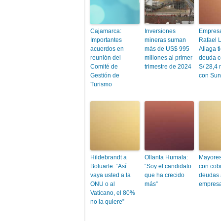
Cajamarca:
Inversiones
Empres
Importantes
mineras suman
Rafael 
acuerdos en
más de US$ 995
Aliaga t
reunión del
millones al primer
deuda c
Comité de
trimestre de 2024
S/ 28,4 
Gestión de
con Sun
Turismo
Hildebrandt a
Ollanta Humala:
Mayores
Boluarte: “Así
“Soy el candidato
con cob
vaya usted a la
que ha crecido
deudas 
ONU o al
más”
empres
Vaticano, el 80%
no la quiere”