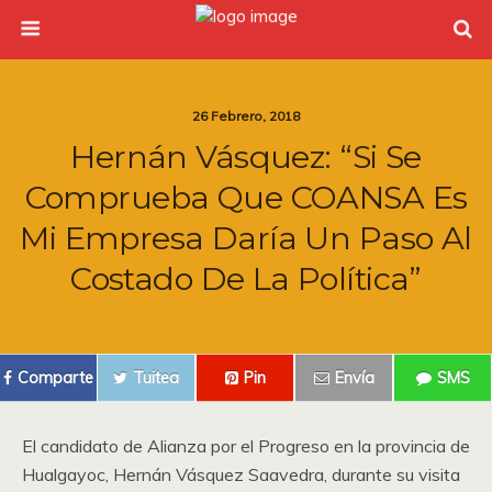
26 Febrero, 2018
Hernán Vásquez: “Si Se
Comprueba Que COANSA Es
Mi Empresa Daría Un Paso Al
Costado De La Política”
Comparte
Tuitea
Pin
Envía
SMS
El candidato de Alianza por el Progreso en la provincia de
Hualgayoc, Hernán Vásquez Saavedra, durante su visita