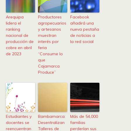
Arequipa
Productores
Facebook
lidera el
agropecuarios
añadirá una
ranking
y artesanos
nueva pestaña
nacional de
muestran
de noticias a
producción de
interés por
la red social
cobre en abril
feria
de 2023
“Consume lo
que
Cajamarca
Produce”
Estudiantes y
Bambamarca:
Más de 54,000
docentes se
Desentralizan
familias
reencuentran
Talleres de
perderían sus