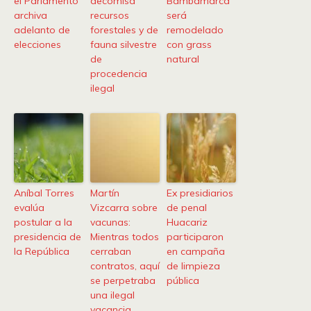
el Parlamento
decomisa
Bambamarca
archiva
recursos
será
adelanto de
forestales y de
remodelado
elecciones
fauna silvestre
con grass
de
natural
procedencia
ilegal
Aníbal Torres
Martín
Ex presidiarios
evalúa
Vizcarra sobre
de penal
postular a la
vacunas:
Huacariz
presidencia de
Mientras todos
participaron
la República
cerraban
en campaña
contratos, aquí
de limpieza
se perpetraba
pública
una ilegal
vacancia