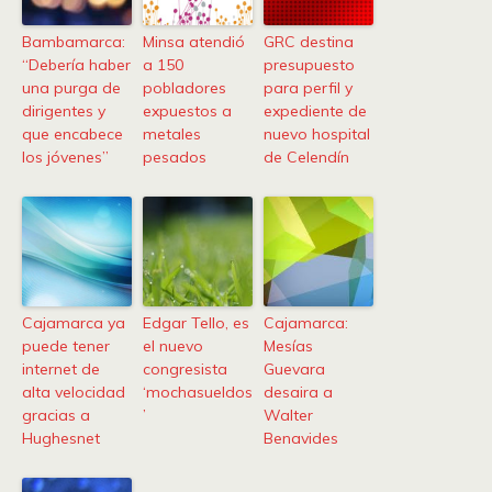
Bambamarca:
Minsa atendió
GRC destina
“Debería haber
a 150
presupuesto
una purga de
pobladores
para perfil y
dirigentes y
expuestos a
expediente de
que encabece
metales
nuevo hospital
los jóvenes”
pesados
de Celendín
Cajamarca ya
Edgar Tello, es
Cajamarca:
puede tener
el nuevo
Mesías
internet de
congresista
Guevara
alta velocidad
‘mochasueldos
desaira a
gracias a
’
Walter
Hughesnet
Benavides