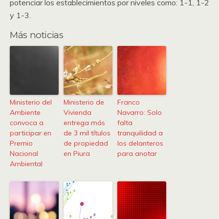
potenciar los establecimientos por niveles como: 1-1, 1-2
y 1-3.
Más noticias
Ministerio del
Ministerio de
Franco
Ambiente
Vivienda
Navarro: Solo
convoca a
entrega más
falta
participar en
de 3 mil títulos
tranquilidad a
Premio
de propiedad
los delanteros
Nacional
en Piura
para anotar
Ambiental