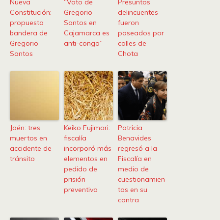
Nueva
“Voto de
Presuntos
Constitución:
Gregorio
delincuentes
propuesta
Santos en
fueron
bandera de
Cajamarca es
paseados por
Gregorio
anti-conga”
calles de
Santos
Chota
Jaén: tres
Keiko Fujimori:
Patricia
muertos en
fiscalía
Benavides
accidente de
incorporó más
regresó a la
tránsito
elementos en
Fiscalía en
pedido de
medio de
prisión
cuestionamien
preventiva
tos en su
contra