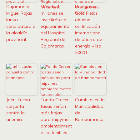
Cajamarca:
Más de 4
Hualgayoc:
Miguel Rojas
millones se
Gold Fields
lanza
invertirán en
obtiene
candidatura a
equipamiento
certificación
la alcaldía
del Hospital
internacional
provincial
Regional de
de ahorro de
Cajamarca.
energía – Iso
50001
Jaén: Lucha
Fondo Crecer:
Cambios en la
conjunta
tasas serían
Municipalidad
contra la
más bajas
de
anemia
para mipymes
Bambamarca
ambientalment
e sostenibles