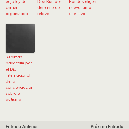
bajo ley de
Doe Run por
Rondas eligen
crimen
derrame de
nueva junta
organizado
relave
directiva.
Realizan
pasacalle por
el Día
Internacional
de la
concienciación
sobre el
autismo
Entrada Anterior
Próxima Entrada