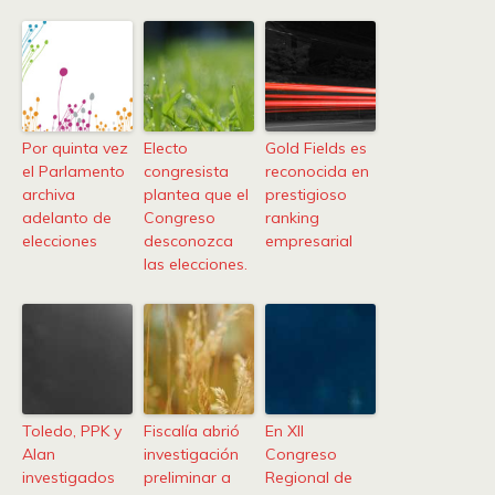
Por quinta vez
Electo
Gold Fields es
el Parlamento
congresista
reconocida en
archiva
plantea que el
prestigioso
adelanto de
Congreso
ranking
elecciones
desconozca
empresarial
las elecciones.
Toledo, PPK y
Fiscalía abrió
En XII
Alan
investigación
Congreso
investigados
preliminar a
Regional de