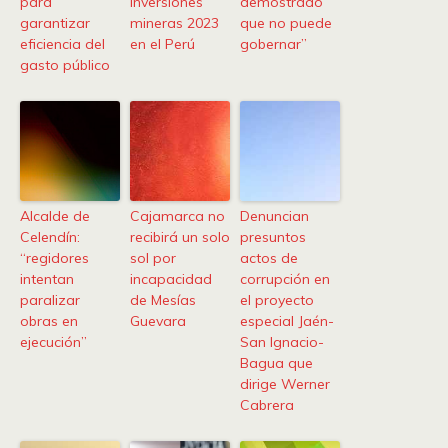
para
inversiones
demostrado
garantizar
mineras 2023
que no puede
eficiencia del
en el Perú
gobernar”
gasto público
Alcalde de
Cajamarca no
Denuncian
Celendín:
recibirá un solo
presuntos
“regidores
sol por
actos de
intentan
incapacidad
corrupción en
paralizar
de Mesías
el proyecto
obras en
Guevara
especial Jaén-
ejecución”
San Ignacio-
Bagua que
dirige Werner
Cabrera