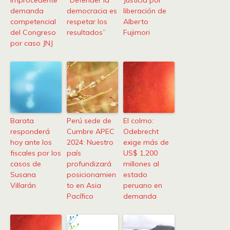
improcedente
“Defender la
Justicia por
demanda
democracia es
liberación de
competencial
respetar los
Alberto
del Congreso
resultados”
Fujimori
por caso JNJ
Barata
Perú sede de
El colmo:
responderá
Cumbre APEC
Odebrecht
hoy ante los
2024: Nuestro
exige más de
fiscales por los
país
US$ 1,200
casos de
profundizará
millones al
Susana
posicionamien
estado
Villarán
to en Asia
peruano en
Pacífico
demanda