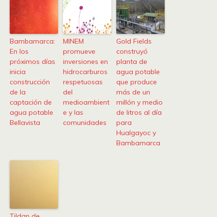
Bambamarca:
MINEM
Gold Fields
En los
promueve
construyó
próximos días
inversiones en
planta de
inicia
hidrocarburos
agua potable
construcción
respetuosas
que produce
de la
del
más de un
captación de
medioambient
millón y medio
agua potable
e y las
de litros al día
Bellavista
comunidades
para
Hualgayoc y
Bambamarca
Tildan de