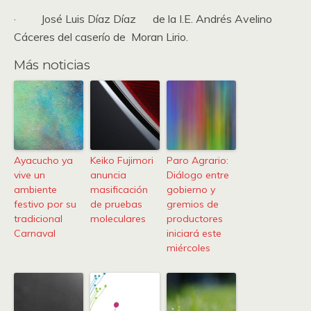
· José Luis Díaz Díaz de la I.E. Andrés Avelino
Cáceres del caserío de Moran Lirio.
Más noticias
Ayacucho ya
Keiko Fujimori
Paro Agrario:
vive un
anuncia
Diálogo entre
ambiente
masificación
gobierno y
festivo por su
de pruebas
gremios de
tradicional
moleculares
productores
Carnaval
iniciará este
miércoles