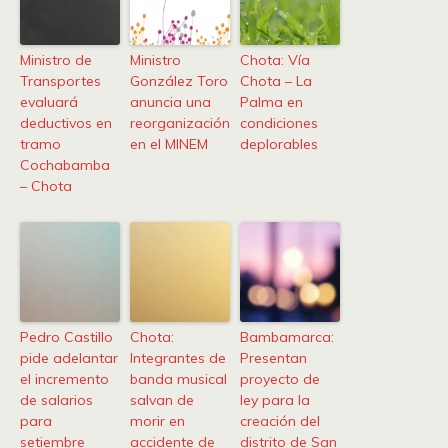
Ministro de
Ministro
Chota: Vía
Transportes
González Toro
Chota – La
evaluará
anuncia una
Palma en
deductivos en
reorganización
condiciones
tramo
en el MINEM
deplorables
Cochabamba
– Chota
Pedro Castillo
Chota:
Bambamarca:
pide adelantar
Integrantes de
Presentan
el incremento
banda musical
proyecto de
de salarios
salvan de
ley para la
para
morir en
creación del
setiembre
accidente de
distrito de San