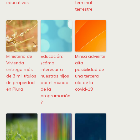
educativos
terminal
terrestre
Ministerio de
Educación:
Minsa advierte
Vivienda
¿cómo
alta
entrega más
interesar a
posibilidad de
de 3 mil títulos
nuestros hijos
una tercera
de propiedad
por el mundo
ola de la
en Piura
de la
covid-19
programación
?