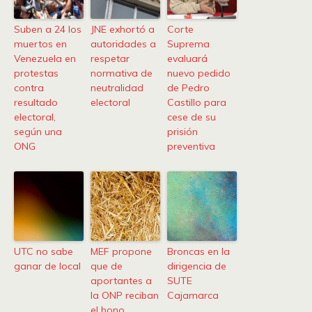
Suben a 24 los
JNE exhortó a
Corte
muertos en
autoridades a
Suprema
Venezuela en
respetar
evaluará
protestas
normativa de
nuevo pedido
contra
neutralidad
de Pedro
resultado
electoral
Castillo para
electoral,
cese de su
según una
prisión
ONG
preventiva
UTC no sabe
MEF propone
Broncas en la
ganar de local
que de
dirigencia de
aportantes a
SUTE
la ONP reciban
Cajamarca
el bono