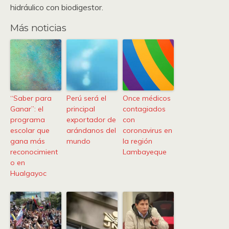
hidráulico con biodigestor.
Más noticias
“Saber para
Perú será el
Once médicos
Ganar”: el
principal
contagiados
programa
exportador de
con
escolar que
arándanos del
coronavirus en
gana más
mundo
la región
reconocimient
Lambayeque
o en
Hualgayoc