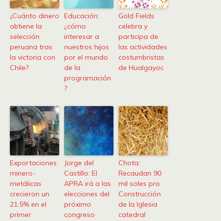
¿Cuánto dinero
Educación:
Gold Fields
obtiene la
¿cómo
celebra y
selección
interesar a
participa de
peruana tras
nuestros hijos
las actividades
la victoria con
por el mundo
costumbristas
Chile?
de la
de Hualgayoc
programación
?
Exportaciones
Jorge del
Chota:
minero-
Castillo: El
Recaudan 90
metálicas
APRA irá a las
mil soles pro
crecieron un
elecciones del
Construcción
21.5% en el
próximo
de la Iglesia
primer
congreso
catedral