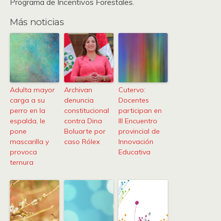
Programa de Incentivos Forestales.
Más noticias
Adulta mayor
Archivan
Cutervo:
carga a su
denuncia
Docentes
perro en la
constitucional
participan en
espalda, le
contra Dina
III Encuentro
pone
Boluarte por
provincial de
mascarilla y
caso Rólex
Innovación
provoca
Educativa
ternura