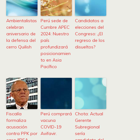
Ambientalistas
Perú sede de
Candidatos a
celebran
Cumbre APEC
elecciones del
aniversario de
2024: Nuestro
Congreso: ¿El
la defensa del
país
regreso de los
cerro Quilish
profundizará
disueltos?
posicionamien
to en Asia
Pacífico
Fiscalía
Perú comprará
Chota: Actual
formaliza
vacuna
Gerente
acusación
COVID-19
Subregional
contra PPK por
Avifavir.
sería
caso IIRSA
candidato del