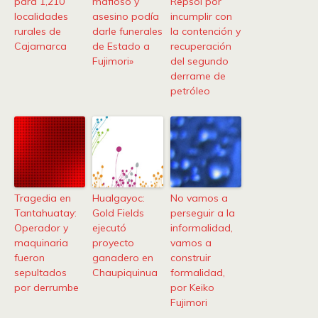
para 1,210
mafioso y
Repsol por
localidades
asesino podía
incumplir con
rurales de
darle funerales
la contención y
Cajamarca
de Estado a
recuperación
Fujimori»
del segundo
derrame de
petróleo
Tragedia en
Hualgayoc:
No vamos a
Tantahuatay:
Gold Fields
perseguir a la
Operador y
ejecutó
informalidad,
maquinaria
proyecto
vamos a
fueron
ganadero en
construir
sepultados
Chaupiquinua
formalidad,
por derrumbe
por Keiko
Fujimori