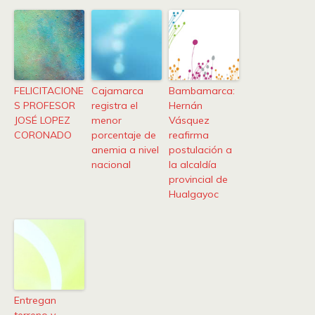
FELICITACIONE
Cajamarca
Bambamarca:
S PROFESOR
registra el
Hernán
JOSÉ LOPEZ
menor
Vásquez
CORONADO
porcentaje de
reafirma
anemia a nivel
postulación a
nacional
la alcaldía
provincial de
Hualgayoc
Entregan
terreno y