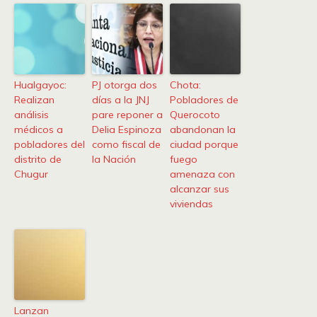
Hualgayoc:
PJ otorga dos
Chota:
Realizan
días a la JNJ
Pobladores de
análisis
pare reponer a
Querocoto
médicos a
Delia Espinoza
abandonan la
pobladores del
como fiscal de
ciudad porque
distrito de
la Nación
fuego
Chugur
amenaza con
alcanzar sus
viviendas
Lanzan