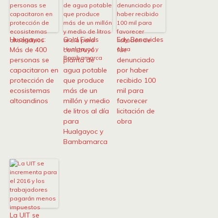
Hualgayoc:
Gold Fields
Edy Benavides
Más de 400
construyó
fue
personas se
planta de
denunciado
capacitaron en
agua potable
por haber
protección de
que produce
recibido 100
ecosistemas
más de un
mil para
altoandinos
millón y medio
favorecer
de litros al día
licitación de
para
obra
Hualgayoc y
Bambamarca
La UIT se