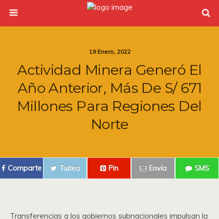
19 Enero, 2022
Actividad Minera Generó El
Año Anterior, Más De S/ 671
Millones Para Regiones Del
Norte
Comparte
Tuitea
Pin
Envía
SMS
Transferencias a los gobiernos subnacionales impulsan la