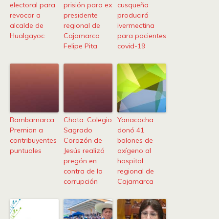
electoral para
prisión para ex
cusqueña
revocar a
presidente
producirá
alcalde de
regional de
ivermectina
Hualgayoc
Cajamarca
para pacientes
Felipe Pita
covid-19
Bambamarca:
Chota: Colegio
Yanacocha
Premian a
Sagrado
donó 41
contribuyentes
Corazón de
balones de
puntuales
Jesús realizó
oxígeno al
pregón en
hospital
contra de la
regional de
corrupción
Cajamarca