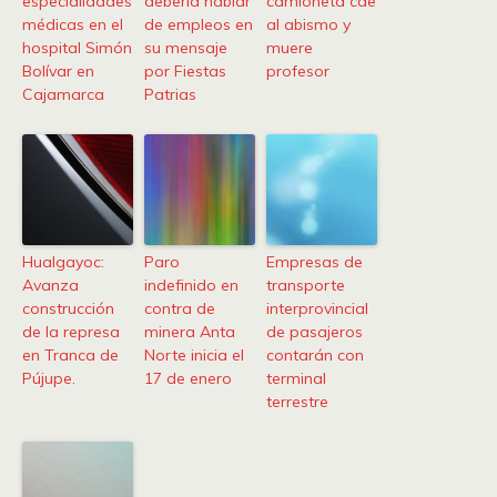
especialidades
debería hablar
camioneta cae
médicas en el
de empleos en
al abismo y
hospital Simón
su mensaje
muere
Bolívar en
por Fiestas
profesor
Cajamarca
Patrias
Hualgayoc:
Paro
Empresas de
Avanza
indefinido en
transporte
construcción
contra de
interprovincial
de la represa
minera Anta
de pasajeros
en Tranca de
Norte inicia el
contarán con
Pújupe.
17 de enero
terminal
terrestre