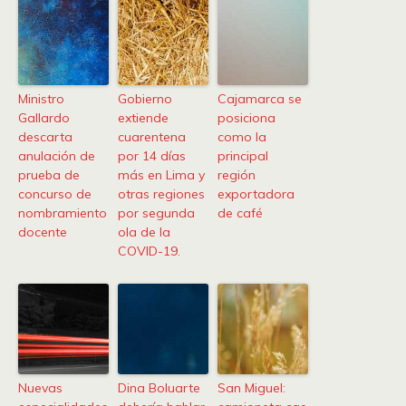
Ministro
Gobierno
Cajamarca se
Gallardo
extiende
posiciona
descarta
cuarentena
como la
anulación de
por 14 días
principal
prueba de
más en Lima y
región
concurso de
otras regiones
exportadora
nombramiento
por segunda
de café
docente
ola de la
COVID-19.
Nuevas
Dina Boluarte
San Miguel: