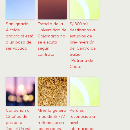
San Ignacio:
Estadio de la
S/ 300 mil
Alcalde
Universidad de
destinados a
provincial está
Cajamarca no
estudios de
a un paso de
se ejecuta
pre-inversión
ser vacado
según
del Centro de
contrato
Salud
“Patrona de
Chota”
Condenan a
Minería generó
Perú es
12 años de
más de S/ 777
reconocido a
prisión a
millones para
nivel
Daniel Urresti
las regiones
internacional