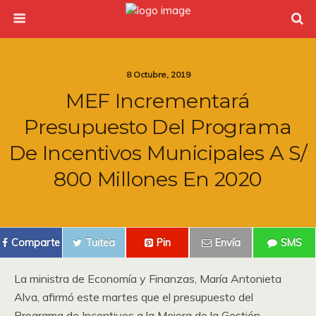
8 Octubre, 2019
MEF Incrementará
Presupuesto Del Programa
De Incentivos Municipales A S/
800 Millones En 2020
Comparte
Tuitea
Pin
Envía
SMS
La ministra de Economía y Finanzas, María Antonieta
Alva, afirmó este martes que el presupuesto del
Programa de Incentivos a la Mejora de la Gestión