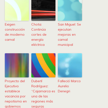
Exigen
Chota:
San Miguel: Se
construcción
Continúa
ejecutan
de moderno
cortes de
mejoras en
camal
energía
camal
eléctrica
municipal
Proyecto del
Duberlí
Falleció Marco
Ejecutivo
Rodríguez:
Aurelio
establece
“Cajamarca es
Denegri
vacancia por
una de las
nepotismo en
regiones más
gobiernos
seguras