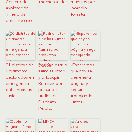
Cartera de
‘mochasueldos
muertos por el
exploración
’
incendio
minera del
forestal
presente año
91 distritos de
Podrían citar a
«Esperemos
Cajamarca
Keiko Fujimori
que hoy se
declarados en
y a Joaquín
cierre esta
emergencia
Ramírez por
página y
ante intensas
presuntos
seguir
lluvias
audios de
trabajando
Elizabeth
juntos»
Peralta