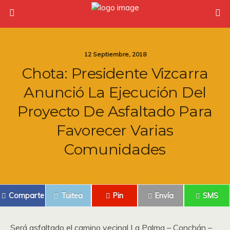
12 Septiembre, 2018
Chota: Presidente Vizcarra
Anunció La Ejecución Del
Proyecto De Asfaltado Para
Favorecer Varias
Comunidades
Comparte
Tuitea
Pin
Envía
SMS
Será asfaltado el camino vecinal La Palma – Conchán –