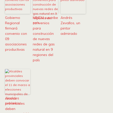
Gobierno
MINEM suscribe
Andrés
Regional
convenios
Zevallos, un
firmará
para
pintor
convenio con
construcción
admirado
09
de nuevas
asociaciones
redes de gas
productivas
natural en 9
regiones del
país
Alcaldes
provinciales
deben