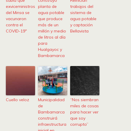
sabía que
construyó
Reinician
exviceministros
planta de
trabajos del
del Minsa se
agua potable
sistema de
vacunaron
que produce
agua potable
contra el
más de un
y captación
COVID-19″
millón y medio
Bellavista
de litros al día
para
Hualgayoc y
Bambamarca
Cuello veloz
Municipalidad
“Nos siembran
de
miles de cosas
Bambamarca
para hacer ver
construirá
que soy
infraestructura
corrupto”
inicial en