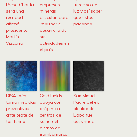
Presa Chonta
empresas
tu recibo de
será una
mineras
luz y así saber
realidad
articulan para
qué estás
afirmó
impulsar el
pagando
presidente
desarrollo de
Martín
sus
Vizcarra
actividades en
el país
DISA Jaén
Gold Fields
San Miguel:
toma medidas
apoya con
Padre del ex
preventivas
oxígeno a
alcalde de
ante brote de
centros de
Llapa fue
tos ferina
salud del
asesinado
distrito de
Bambamarca