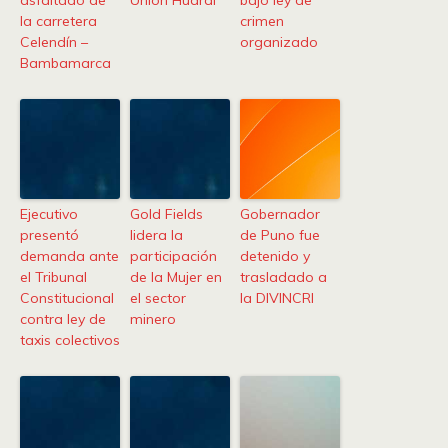
asfaltado de
Unión Huaral
bajo ley de
la carretera
crimen
Celendín –
organizado
Bambamarca
Ejecutivo
Gold Fields
Gobernador
presentó
lidera la
de Puno fue
demanda ante
participación
detenido y
el Tribunal
de la Mujer en
trasladado a
Constitucional
el sector
la DIVINCRI
contra ley de
minero
taxis colectivos