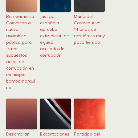
Bambamarca:
Justicia
María del
Convocan a
española
Carmen Alva:
nueva
aprueba
“4 años de
asamblea
extradición de
gestión es muy
pública para
exjuez
poco tiempo”
tratar
acusado de
supuestos
corrupción
actos de
corrupción en
municipio
bambamarqui
no
Desarrollan
Exportaciones
Participa del