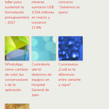
taller para
mineras
concurso
sustentar la
sumaron US$
“Salvemos la
formulación
3,534 millones
quina”
presupuestaria
en marzo y
– 2017
crecieron
17.6%
WhatsApp:
Contraloría
Coronavirus:
cómo cambiar
alertó
¿Cuál es la
de color tus
deterioro de
diferencia
conversacione
equipos en
entre variante
s de la
Hospital
y cepa?
aplicación
General de
Jaén