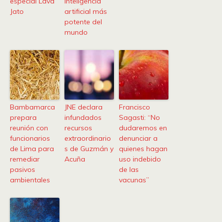
especial Lava
inteligencia
Jato
artificial más
potente del
mundo
Bambamarca
JNE declara
Francisco
prepara
infundados
Sagasti: “No
reunión con
recursos
dudaremos en
funcionarios
extraordinario
denunciar a
de Lima para
s de Guzmán y
quienes hagan
remediar
Acuña
uso indebido
pasivos
de las
ambientales
vacunas”