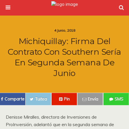
4 Junio, 2018
Michiquillay: Firma Del
Contrato Con Southern Sería
En Segunda Semana De
Junio
Comparte
Tuitea
Pin
Envía
SMS
Denisse Miralles, directora de Inversiones de
ProInversión, adelantó que en la segunda semana de