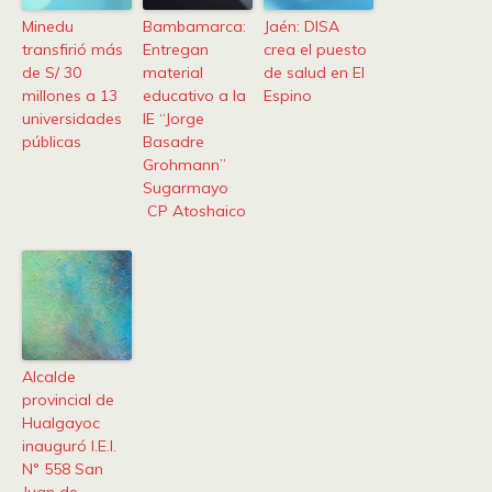
Minedu
Bambamarca:
Jaén: DISA
transfirió más
Entregan
crea el puesto
de S/ 30
material
de salud en El
millones a 13
educativo a la
Espino
universidades
IE “Jorge
públicas
Basadre
Grohmann”
Sugarmayo
CP Atoshaico
Alcalde
provincial de
Hualgayoc
inauguró I.E.I.
N° 558 San