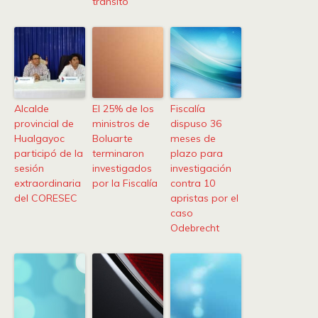
tránsito
Alcalde
El 25% de los
Fiscalía
provincial de
ministros de
dispuso 36
Hualgayoc
Boluarte
meses de
participó de la
terminaron
plazo para
sesión
investigados
investigación
extraordinaria
por la Fiscalía
contra 10
del CORESEC
apristas por el
caso
Odebrecht