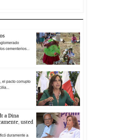
tos
nglomerado
los cementerios...
 el pacto corrupto
ilia...
t a Dina
icamente, usted
ificó duramente a