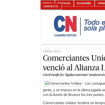
INICIO
NOTICIAS
ECONOMÍA
OPIN
CONTACTO
9 MAYO, 2016 »
Comerciantes Unid
venció al Alianza 
Con el triunfo, las "Águilas cutervinas" escalaron a
Los consigui
gente, y se impuso en la última jugada a
con la ilusión de llevarse los tres puntos.
Comerciantes Unidos recibiría un temprane