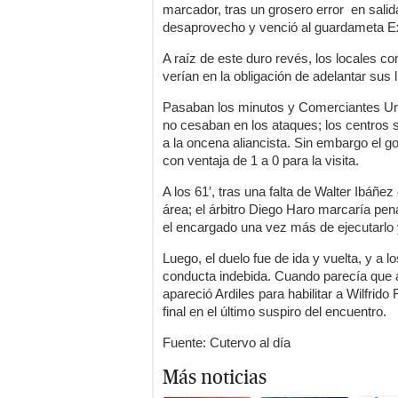
marcador, tras un grosero error en salida
desaprovecho y venció al guardameta E
A raíz de este duro revés, los locales 
verían en la obligación de adelantar sus 
Pasaban los minutos y Comerciantes Un
no cesaban en los ataques; los centros s
a la oncena aliancista. Sin embargo el go
con ventaja de 1 a 0 para la visita.
A los 61′, tras una falta de Walter Ibáñe
área; el árbitro Diego Haro marcaría pena
el encargado una vez más de ejecutarlo y
Luego, el duelo fue de ida y vuelta, y a 
conducta indebida. Cuando parecía que 
apareció Ardiles para habilitar a Wilfrido
final en el último suspiro del encuentro.
Fuente: Cutervo al día
Más noticias