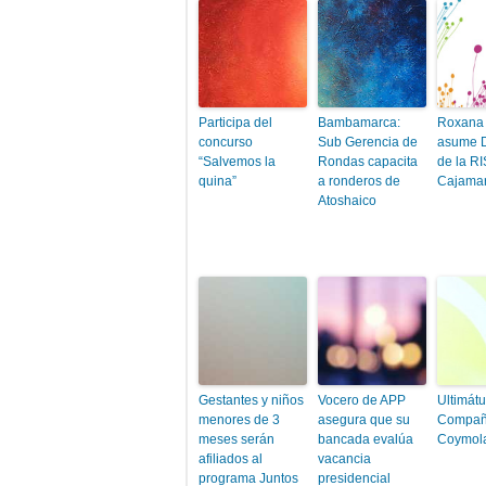
Participa del
Bambamarca:
Roxana
concurso
Sub Gerencia de
asume D
“Salvemos la
Rondas capacita
de la RI
quina”
a ronderos de
Cajama
Atoshaico
Gestantes y niños
Vocero de APP
Ultimát
menores de 3
asegura que su
Compañ
meses serán
bancada evalúa
Coymol
afiliados al
vacancia
programa Juntos
presidencial