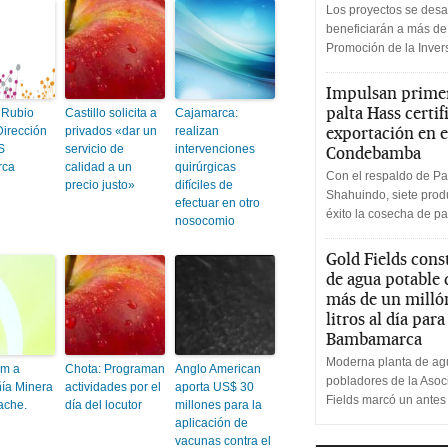
Los proyectos se desa
beneficiarán a más de
Promoción de la Inve
Impulsan primer
palta Hass certif
 Rubio
Castillo solicita a
Cajamarca:
exportación en e
irección
privados «dar un
realizan
S
servicio de
intervenciones
Condebamba
rca
calidad a un
quirúrgicas
Con el respaldo de Pa
precio justo»
difíciles de
Shahuindo, siete produ
efectuar en otro
éxito la cosecha de pa
nosocomio
Gold Fields cons
de agua potable
más de un milló
litros al día par
Bambamarca
Moderna planta de agu
um a
Chota: Programan
Anglo American
pobladores de la Aso
ía Minera
actividades por el
aporta US$ 30
Fields marcó un antes
ache.
día del locutor
millones para la
aplicación de
vacunas contra el