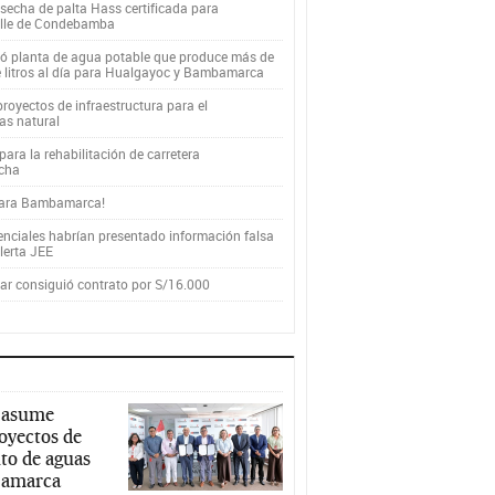
secha de palta Hass certificada para
alle de Condebamba
yó planta de agua potable que produce más de
e litros al día para Hualgayoc y Bambamarca
royectos de infraestructura para el
as natural
ara la rehabilitación de carretera
cha
para Bambamarca!
enciales habrían presentado información falsa
alerta JEE
r consiguió contrato por S/16.000
 asume
royectos de
to de aguas
ajamarca