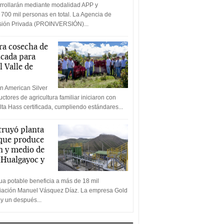
rrollarán mediante modalidad APP y
 700 mil personas en total. La Agencia de
rsión Privada (PROINVERSIÓN)...
a cosecha de
icada para
l Valle de
n American Silver
ctores de agricultura familiar iniciaron con
lta Hass certificada, cumpliendo estándares...
truyó planta
 que produce
n y medio de
a Hualgayoc y
a potable beneficia a más de 18 mil
ciación Manuel Vásquez Díaz. La empresa Gold
 y un después...