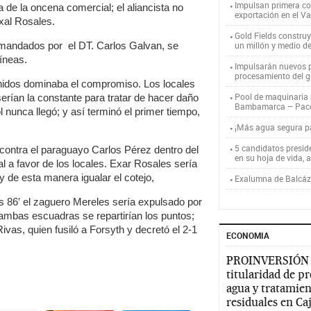
Impulsan primera co
 de la oncena comercial; el aliancista no
exportación en el V
xal Rosales.
Gold Fields constru
comandados por el DT. Carlos Galvan, se
un millón y medio d
líneas.
Impulsarán nuevos p
procesamiento del g
idos dominaba el compromiso. Los locales
Pool de maquinaria p
erían la constante para tratar de hacer daño
Bambamarca – Pac
l nunca llegó; y así terminó el primer tiempo,
¡Más agua segura 
5 candidatos presid
z contra el paraguayo Carlos Pérez dentro del
en su hoja de vida, 
l a favor de los locales. Exar Rosales sería
 de esta manera igualar el cotejo,
Exalumna de Balcáza
los 86′ el zaguero Mereles sería expulsado por
ambas escuadras se repartirían los puntos;
 Rivas, quien fusiló a Forsyth y decretó el 2-1
ECONOMIA
PROINVERSIÓN
titularidad de p
agua y tratamien
residuales en C