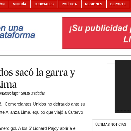
IÓN
MINERÍA
JUDICIALES
POLÍTICA
REGIONES
DEPORTE
os sacó la garra y
Lima
l onceavo lugar con 18 unidades
ó. Comerciantes Unidos no defraudó ante su
nte Alianza Lima, equipo que viajó a Cutervo
ÚLTIMAS NOTICIAS
ro gol. A los 5’ Lionard Pajoy abriría el