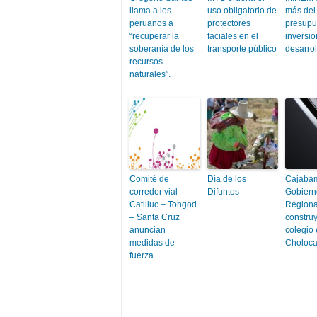
llama a los
uso obligatorio de
más del
peruanos a
protectores
presupu
“recuperar la
faciales en el
inversi
soberanía de los
transporte público
desarrol
recursos
naturales”.
Comité de
Día de los
Cajaba
corredor vial
Difuntos
Gobiern
Catilluc – Tongod
Regiona
– Santa Cruz
constru
anuncian
colegio
medidas de
Choloca
fuerza