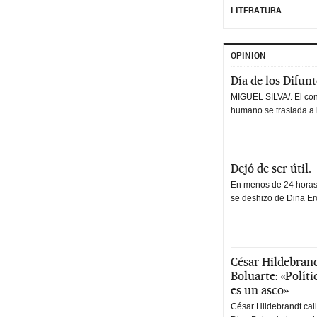
LITERATURA
OPINION
Día de los Difun
MIGUEL SILVA/. El co
humano se traslada a 
Dejó de ser útil.
En menos de 24 horas,
se deshizo de Dina Erc
César Hildebrand
Boluarte: «Polít
es un asco»
César Hildebrandt cal