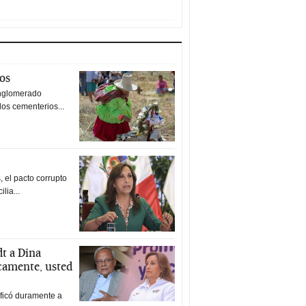
tos
nglomerado
los cementerios...
 el pacto corrupto
ilia...
t a Dina
icamente, usted
ificó duramente a