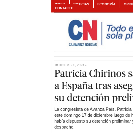
INICIO
NOTICIAS
ECONOMÍA
OPIN
CONTACTO
18 DICIEMBRE, 2023 »
Patricia Chirinos 
a España tras aseg
su detención prel
La congresista de Avanza País, Patricia
este domingo 17 de diciembre luego de h
había dispuesto su detención preliminar 
despacho.