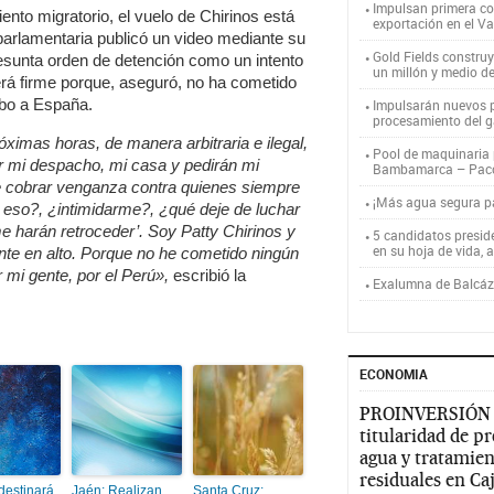
Impulsan primera co
nto migratorio, el vuelo de Chirinos está
exportación en el V
parlamentaria publicó un video mediante su
Gold Fields constru
presunta orden de detención como un intento
un millón y medio d
rá firme porque, aseguró, no ha cometido
mbo a España.
Impulsarán nuevos p
procesamiento del g
ximas horas, de manera arbitraria e ilegal,
Pool de maquinaria p
nar mi despacho, mi casa y pedirán mi
Bambamarca – Pac
re cobrar venganza contra quienes siempre
¡Más agua segura 
eso?, ¿intimidarme?, ¿qué deje de luchar
me harán retroceder’. Soy Patty Chirinos y
5 candidatos presid
en su hoja de vida, 
nte en alto. Porque no he cometido ningún
r mi gente, por el Perú»,
escribió la
Exalumna de Balcáza
ECONOMIA
PROINVERSIÓN
titularidad de p
agua y tratamien
residuales en C
estinará
Jaén: Realizan
Santa Cruz: