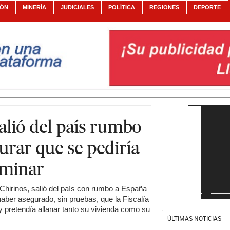
IÓN
MINERÍA
JUDICIALES
POLÍTICA
REGIONES
DEPORTE
salió del país rumbo
urar que se pediría
iminar
 Chirinos, salió del país con rumbo a España
aber asegurado, sin pruebas, que la Fiscalía
y pretendía allanar tanto su vivienda como su
ÚLTIMAS NOTICIAS