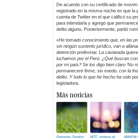
De acuerdo con su certificado de movimie
registrado en la misma noche en que la 
cuenta de Twitter en el que calificó su 
para intimidarla y agregó que permanece
delito alguno. Posteriormente, partió ru
«He tomado conocimiento que, en las pró
sin ningún sustento jurídico, van a alla
detención preliminar. La caviarada quie
luchamos por el Perú. ¿Qué buscan con 
por mi país? Se los digo bien claro ‘No 
permaneceré firme, sin miedo, con la fre
delito. Y todo lo que he hecho ha sido po
legisladora.
Más noticias
Gregorio Santos
MTC ordena el
MINEM d