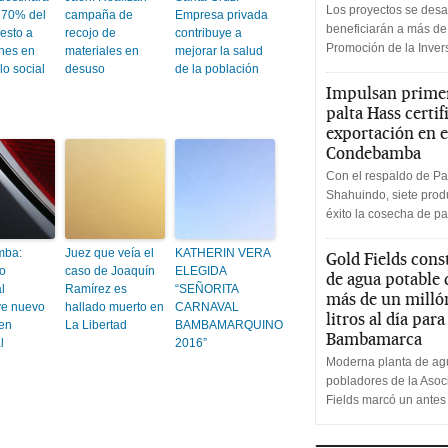
Los proyectos se desa
 70% del
campaña de
Empresa privada
beneficiarán a más de
esto a
recojo de
contribuye a
Promoción de la Inve
ones en
materiales en
mejorar la salud
lo social
desuso
de la población
Impulsan primer
palta Hass certif
exportación en e
Condebamba
Con el respaldo de Pa
Shahuindo, siete produ
éxito la cosecha de pa
mba:
Juez que veía el
KATHERIN VERA
Gold Fields cons
o
caso de Joaquín
ELEGIDA
de agua potable
l
Ramírez es
“SEÑORITA
más de un milló
ye nuevo
hallado muerto en
CARNAVAL
litros al día par
 en
La Libertad
BAMBAMARQUINO
Bambamarca
l
2016”
Moderna planta de agu
pobladores de la Aso
Fields marcó un antes