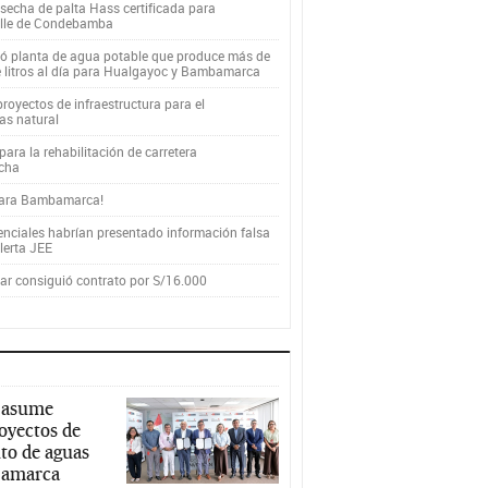
secha de palta Hass certificada para
alle de Condebamba
yó planta de agua potable que produce más de
e litros al día para Hualgayoc y Bambamarca
royectos de infraestructura para el
as natural
ara la rehabilitación de carretera
cha
para Bambamarca!
enciales habrían presentado información falsa
alerta JEE
r consiguió contrato por S/16.000
 asume
royectos de
to de aguas
ajamarca