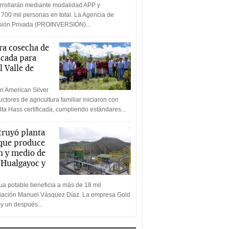
rrollarán mediante modalidad APP y
 700 mil personas en total. La Agencia de
rsión Privada (PROINVERSIÓN)...
a cosecha de
icada para
l Valle de
n American Silver
ctores de agricultura familiar iniciaron con
lta Hass certificada, cumpliendo estándares...
truyó planta
 que produce
n y medio de
a Hualgayoc y
a potable beneficia a más de 18 mil
ciación Manuel Vásquez Díaz. La empresa Gold
 y un después...