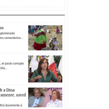
tos
nglomerado
los cementerios...
 el pacto corrupto
ilia...
t a Dina
icamente, usted
ificó duramente a