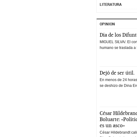
LITERATURA
OPINION
Día de los Difun
MIGUEL SILVA/. El co
humano se traslada a 
Dejó de ser útil.
En menos de 24 horas,
se deshizo de Dina Erc
César Hildebrand
Boluarte: «Polít
es un asco»
César Hildebrandt cal