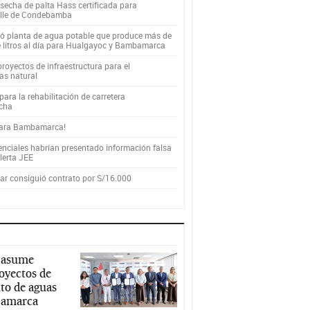
secha de palta Hass certificada para
alle de Condebamba
yó planta de agua potable que produce más de
e litros al día para Hualgayoc y Bambamarca
royectos de infraestructura para el
as natural
ara la rehabilitación de carretera
cha
para Bambamarca!
enciales habrían presentado información falsa
alerta JEE
r consiguió contrato por S/16.000
 asume
royectos de
to de aguas
ajamarca