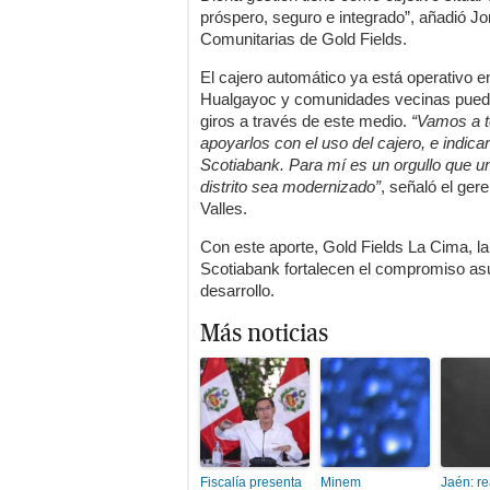
próspero, seguro e integrado”, añadió J
Comunitarias de Gold Fields.
El cajero automático ya está operativo en
Hualgayoc y comunidades vecinas puedan
giros a través de este medio.
“Vamos a te
apoyarlos con el uso del cajero, e indic
Scotiabank. Para mí es un orgullo que u
distrito sea modernizado”
, señaló el ger
Valles.
Con este aporte, Gold Fields La Cima, la
Scotiabank fortalecen el compromiso as
desarrollo.
Más noticias
Fiscalía presenta
Minem
Jaén: re