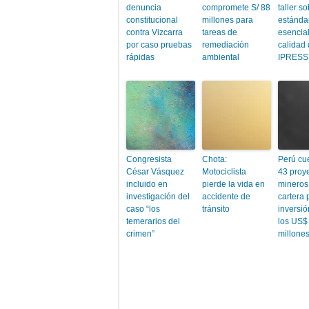
denuncia
compromete S/ 88
taller s
constitucional
millones para
estánda
contra Vizcarra
tareas de
esencia
por caso pruebas
remediación
calidad
rápidas
ambiental
IPRESS
Congresista
Chota:
Perú cu
César Vásquez
Motociclista
43 proy
incluido en
pierde la vida en
mineros
investigación del
accidente de
cartera 
caso “los
tránsito
inversi
temerarios del
los US$
crimen”
millone