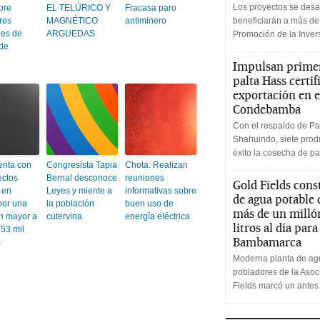
Los proyectos se desa
obre
EL TELÚRICO Y
Fracasa paro
res
MAGNÉTICO
antiminero
beneficiarán a más de
les de
ARGUEDAS
Promoción de la Inve
 de
Impulsan primer
palta Hass certif
exportación en e
Condebamba
Con el respaldo de Pa
Shahuindo, siete produ
éxito la cosecha de pa
enta con
Congresista Tapia
Chota: Realizan
ectos
Bernal desconoce
reuniones
Gold Fields cons
 en
Leyes y miente a
informativas sobre
de agua potable
por una
la población
buen uso de
más de un milló
ón mayor a
cutervina
energía eléctrica
litros al día par
 53 mil
Bambamarca
s
Moderna planta de agu
pobladores de la Aso
Fields marcó un antes