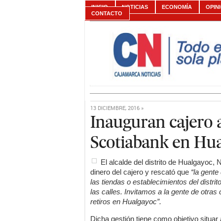
INICIO
NOTICIAS
ECONOMÍA
OPIN
CONTACTO
13 DICIEMBRE, 2016 »
Inauguran cajero 
Scotiabank en Hu
El alcalde del distrito de Hualgayoc, 
dinero del cajero y rescató que
“la gente
las tiendas o establecimientos del distr
las calles. Invitamos a la gente de otra
retiros en Hualgayoc”.
Dicha gestión tiene como objetivo situa