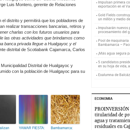
Impulsan primera co
orge Luis Montero, gerente de Relaciones
exportación en el V
Gold Fields constru
un millón y medio d
 el distrito y permitirá que los pobladores de
 realizar transacciones bancarias, retiros y
Impulsarán nuevos p
procesamiento del g
ner charlas con los futuros usuarios para
arle las otras actividades que brindamos como
Pool de maquinaria p
na banca privada llegue a Hualgayoc y el
Bambamarca – Pac
ente distrital de Scotiabank Cajamarca, Carlos
¡Más agua segura 
5 candidatos presid
 Municipalidad Distrital de Hualgayoc y
en su hoja de vida, 
umido con la población de Hualgayoc para su
Exalumna de Balcáza
ECONOMIA
PROINVERSIÓN
titularidad de p
agua y tratamien
residuales en C
alizan
YAWAR FIESTA:
Bambamarca: