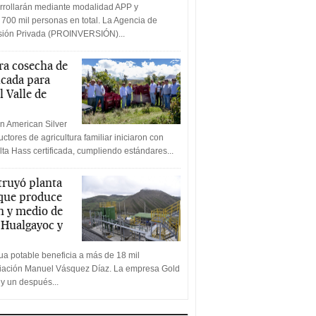
rrollarán mediante modalidad APP y
 700 mil personas en total. La Agencia de
rsión Privada (PROINVERSIÓN)...
a cosecha de
icada para
l Valle de
n American Silver
ctores de agricultura familiar iniciaron con
lta Hass certificada, cumpliendo estándares...
truyó planta
 que produce
n y medio de
a Hualgayoc y
a potable beneficia a más de 18 mil
ciación Manuel Vásquez Díaz. La empresa Gold
 y un después...