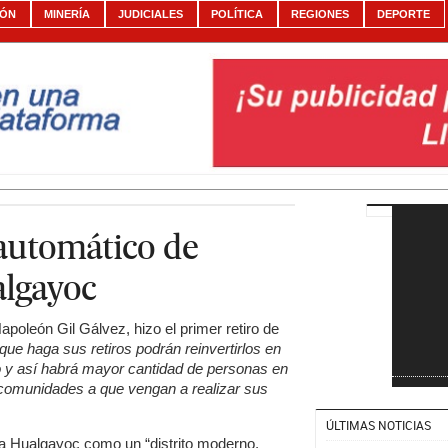
IÓN
MINERÍA
JUDICIALES
POLÍTICA
REGIONES
DEPORTE
automático de
algayoc
Napoleón Gil Gálvez, hizo el primer retiro de
 que haga sus retiros podrán reinvertirlos en
ito y así habrá mayor cantidad de personas en
s comunidades a que vengan a realizar sus
ÚLTIMAS NOTICIAS
r a Hualgayoc como un “distrito moderno,