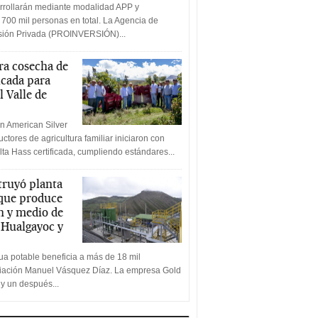
rrollarán mediante modalidad APP y
 700 mil personas en total. La Agencia de
rsión Privada (PROINVERSIÓN)...
a cosecha de
icada para
l Valle de
n American Silver
ctores de agricultura familiar iniciaron con
lta Hass certificada, cumpliendo estándares...
truyó planta
 que produce
n y medio de
a Hualgayoc y
a potable beneficia a más de 18 mil
ciación Manuel Vásquez Díaz. La empresa Gold
 y un después...