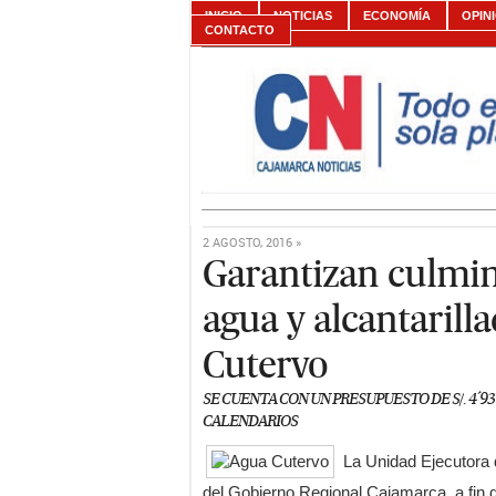
INICIO
NOTICIAS
ECONOMÍA
OPIN
CONTACTO
2 AGOSTO, 2016 »
Garantizan culmin
agua y alcantarill
Cutervo
SE CUENTA CON UN PRESUPUESTO DE S/. 4´939
CALENDARIOS
La Unidad Ejecutor
del Gobierno Regional Cajamarca, a fin 