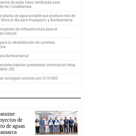
secha de palta Hass certificada para
alle de Condebamba
yó planta de agua potable que produce más de
e litros al día para Hualgayoc y Bambamarca
royectos de infraestructura para el
as natural
ara la rehabilitación de carretera
cha
para Bambamarca!
enciales habrían presentado información falsa
alerta JEE
r consiguió contrato por S/16.000
 asume
royectos de
to de aguas
ajamarca