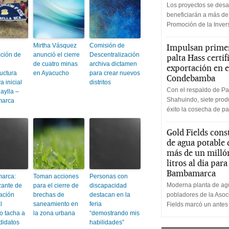
Los proyectos se desa
beneficiarán a más de
Promoción de la Inve
Mirtha Vásquez
Comisión de
Impulsan primer
cción de
anunció el cierre
Descentralización
palta Hass certif
de cuatro minas
archiva dictamen
exportación en e
ructura
en Ayacucho
para crear nuevos
Condebamba
a inicial
distritos
Con el respaldo de Pa
aylla –
Shahuindo, siete produ
arca
éxito la cosecha de pa
Gold Fields cons
de agua potable
más de un milló
litros al día par
Bambamarca
arca:
Toman acciones
Personas con
Moderna planta de agu
zante de
para el cierre de
discapacidad
ación
brechas de
destacan en la
pobladores de la Aso
l
saneamiento en
feria
Fields marcó un antes
o tacha a
la zona urbana
“demostrando mis
didatos
habilidades”