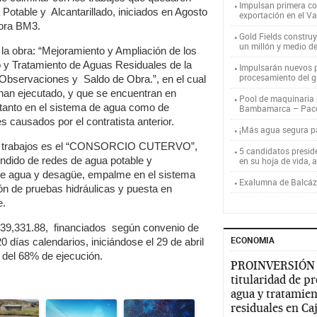
Impulsan primera co
 Potable y Alcantarillado, iniciados en Agosto
exportación en el V
tora BM3.
Gold Fields constru
un millón y medio d
la obra: “Mejoramiento y Ampliación de los
o y Tratamiento de Aguas Residuales de la
Impulsarán nuevos p
procesamiento del g
Observaciones y Saldo de Obra.”, en el cual
 han ejecutado, y que se encuentran en
Pool de maquinaria p
 tanto en el sistema de agua como de
Bambamarca – Pac
s causados por el contratista anterior.
¡Más agua segura 
tos trabajos es el “CONSORCIO CUTERVO”,
5 candidatos presid
endido de redes de agua potable y
en su hoja de vida, 
s de agua y desagüe, empalme en el sistema
Exalumna de Balcáza
ón de pruebas hidráulicas y puesta en
e.
939,331.88, financiados según convenio de
ECONOMIA
días calendarios, iniciándose el 29 de abril
 del 68% de ejecución.
PROINVERSIÓN
titularidad de p
agua y tratamien
residuales en C