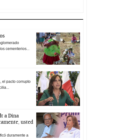
tos
nglomerado
los cementerios...
 el pacto corrupto
ilia...
t a Dina
icamente, usted
ificó duramente a