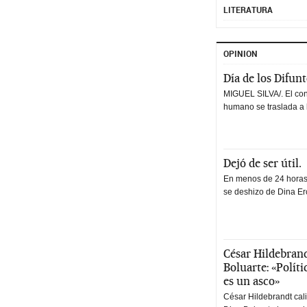
LITERATURA
OPINION
Día de los Difun
MIGUEL SILVA/. El co
humano se traslada a 
Dejó de ser útil.
En menos de 24 horas,
se deshizo de Dina Erc
César Hildebrand
Boluarte: «Polít
es un asco»
César Hildebrandt cal