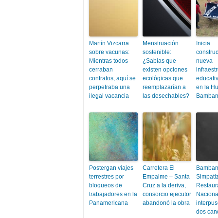
Martín Vizcarra
Menstruación
Inicia
sobre vacunas:
sostenible:
constru
Mientras todos
¿Sabías que
nueva
cerraban
existen opciones
infraest
contratos, aquí se
ecológicas que
educativ
perpetraba una
reemplazarían a
en la Hu
ilegal vacancia
las desechables?
Bambam
Postergan viajes
Carretera El
Bambam
terrestres por
Empalme – Santa
Simpati
bloqueos de
Cruz a la deriva,
Restaur
trabajadores en la
consorcio ejecutor
Naciona
Panamericana
abandonó la obra
interpus
dos can