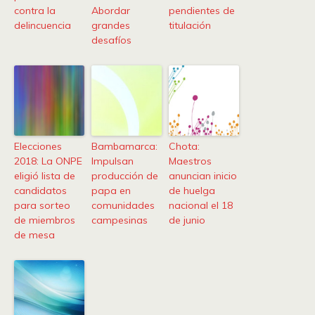
contra la
Abordar
pendientes de
delincuencia
grandes
titulación
desafíos
Elecciones
Bambamarca:
Chota:
2018: La ONPE
Impulsan
Maestros
eligió lista de
producción de
anuncian inicio
candidatos
papa en
de huelga
para sorteo
comunidades
nacional el 18
de miembros
campesinas
de junio
de mesa