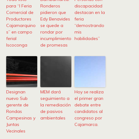
para “I Feria
Ronderos
discapacidad
Comercial de
pidieron que
destacan en la
Productores
Edy Benavides
feria
Cajamarquino
se quede a
“demostrando
s” en campo
rondar por
mis
ferial
incumplimiento
habilidades”
Iscoconga
de promesas
Designan
MEM dará
Hoy se realiza
nuevo Sub
seguimiento a
el primer gran
gerente de
la remediación
debate entre
Rondas
de pasivos
candidatos al
Campesinas y
ambientales
congreso por
Juntas
Cajamarca.
Vecinales