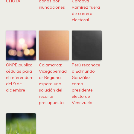
CHOTA
daños por
Córdova
inundaciones
Ramírez fuera
de carrera
electoral
ONPE publica
Cajamarca:
Perú reconoce
cédulas para
Vicegobernad
a Edmundo
el referéndum
or Regional
González
del 9 de
espera una
como
diciembre
solución del
presidente
recorte
electo de
presupuestal
Venezuela