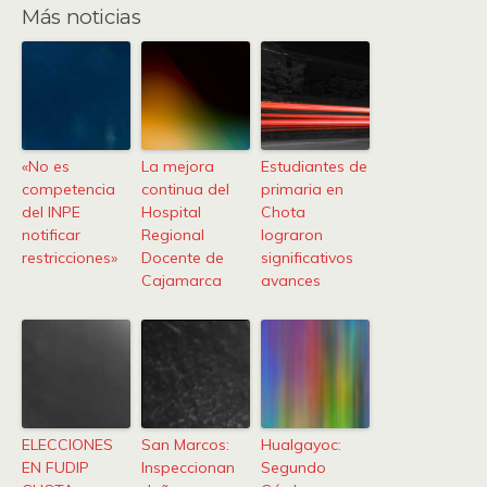
Más noticias
«No es
La mejora
Estudiantes de
competencia
continua del
primaria en
del INPE
Hospital
Chota
notificar
Regional
lograron
restricciones»
Docente de
significativos
Cajamarca
avances
ELECCIONES
San Marcos:
Hualgayoc:
EN FUDIP
Inspeccionan
Segundo