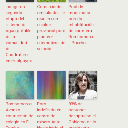
Inauguran
Comerciantes
Pool de
segunda
ambulantes se
maquinaria
etapa del
reúnen con
para la
sistema de
alcalde
rehabilitación
agua potable
provincial para
de carretera
de la
plantear
Bambamarca
comunidad
alternativas de
– Paccha
de
solución
Cuadratura
en Hualgayoc
Bambamarca:
Paro
93% de
Avanza
indefinido en
peruanos
contrucción de
contra de
desaprueba el
colegio en El
minera Anta
Gobierno de la
Tambo
Norte inicia el
presidenta