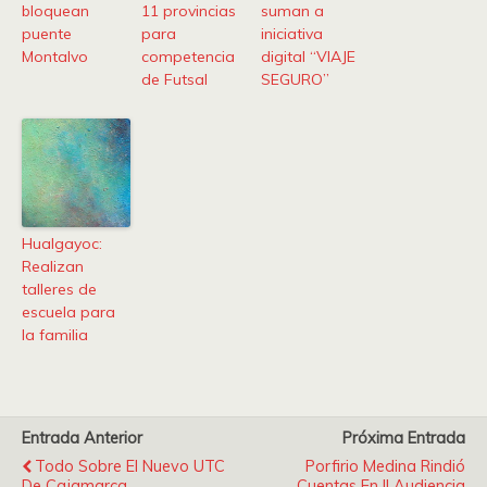
bloquean
11 provincias
suman a
puente
para
iniciativa
Montalvo
competencia
digital “VIAJE
de Futsal
SEGURO”
Hualgayoc:
Realizan
talleres de
escuela para
la familia
Entrada Anterior
Próxima Entrada
Todo Sobre El Nuevo UTC
Porfirio Medina Rindió
De Cajamarca
Cuentas En II Audiencia